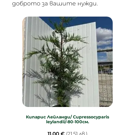
доброто за вашите нужди.
Кипарис Лейланди/ Cupressocyparis
leylandii/-80-100см.
11.00
€
(21.51 лв.)