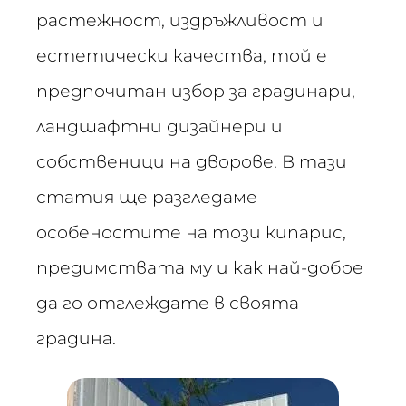
растежност, издръжливост и
естетически качества, той е
предпочитан избор за градинари,
ландшафтни дизайнери и
собственици на дворове. В тази
статия ще разгледаме
особеностите на този кипарис,
предимствата му и как най-добре
да го отглеждате в своята
градина.