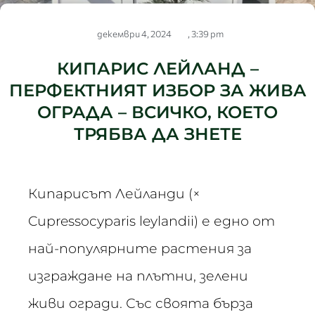
декември 4, 2024
,
3:39 pm
КИПАРИС ЛЕЙЛАНД –
ПЕРФЕКТНИЯТ ИЗБОР ЗА ЖИВА
ОГРАДА – ВСИЧКО, КОЕТО
ТРЯБВА ДА ЗНЕТЕ
Кипарисът Лейланди (×
Cupressocyparis leylandii) е едно от
най-популярните растения за
изграждане на плътни, зелени
живи огради. Със своята бърза