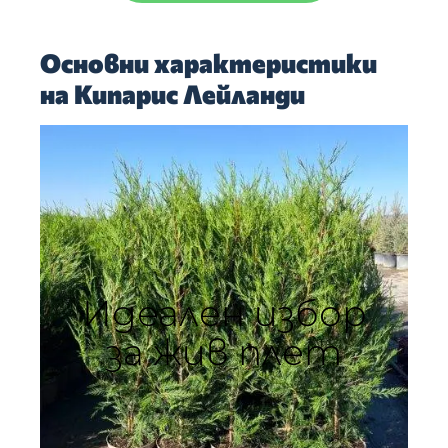
Основни характеристики
на Кипарис Лейланди
Идеален избор
за жив плет