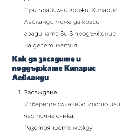
При правилни грижи, Кипарис
Лейланди може да краси
градината ви в продължение
на десетилетия.
Как да засадите и
поддържате Кипарис
Лейланди
Засаждане
Изберете слънчево място или
частична сянка.
Разстоянието между