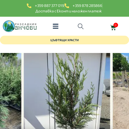
+359 887 377 019
+359 878 285866
Доставка с Еконт и наложен платеж
0
ЦЪФТЯЩИ ХРАСТИ