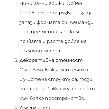
минимални грижи. Освен
редовното подрязване, за да
запази формата си, Лейланди
не е претенциозен към
почвата и расте добре на
различни места.
Декоративна стойност
Със своя свеж зелен цвят и
изчистена структура, този
кипарис добавя елегантност
към всяко пространство.
Дълголетен