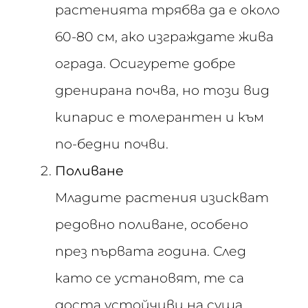
растенията трябва да е около
60-80 см, ако изграждате жива
ограда. Осигурете добре
дренирана почва, но този вид
кипарис е толерантен и към
по-бедни почви.
Поливане
Младите растения изискват
редовно поливане, особено
през първата година. След
като се установят, те са
доста устойчиви на суша.