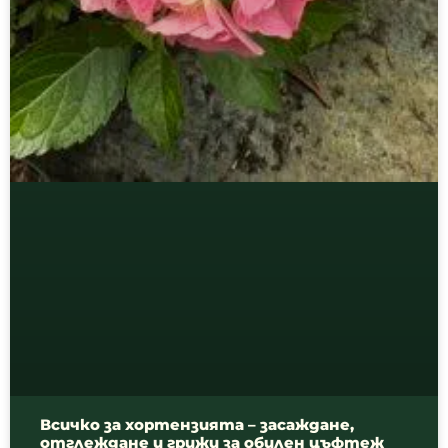
Всичко за хортензията – засаждане,
отглеждане и грижи за обилен цъфтеж