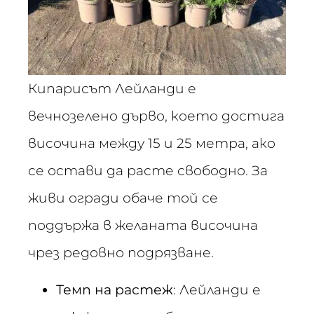
Кипарисът Лейланди е
вечнозелено дърво, което достига
височина между 15 и 25 метра, ако
се остави да расте свободно. За
живи огради обаче той се
поддържа в желаната височина
чрез редовно подрязване.
Темп на растеж
: Лейланди е