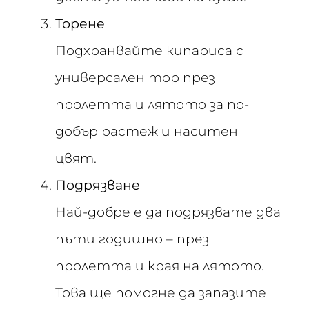
Торене
Подхранвайте кипариса с
универсален тор през
пролетта и лятото за по-
добър растеж и наситен
цвят.
Подрязване
Най-добре е да подрязвате два
пъти годишно – през
пролетта и края на лятото.
Това ще помогне да запазите