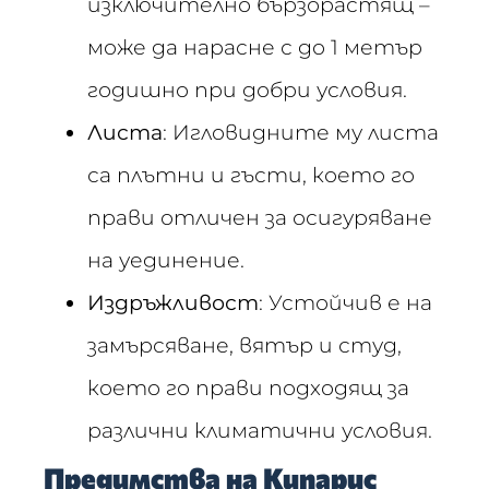
изключително бързорастящ –
може да нарасне с до 1 метър
годишно при добри условия.
Листа
: Игловидните му листа
са плътни и гъсти, което го
прави отличен за осигуряване
на уединение.
Издръжливост
: Устойчив е на
замърсяване, вятър и студ,
което го прави подходящ за
различни климатични условия.
Предимства на Кипарис