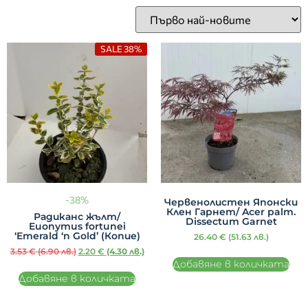
SALE 38%
-38%
Червенолистен Японски
Клен Гарнет/ Acer palm.
Радиканс жълт/
Dissectum Garnet
Euonymus fortunei
‘Emerald ‘n Gold’ (Копие)
26.40
€
(51.63 лв.)
3.53
€
(6.90 лв.)
2.20
€
(4.30 лв.)
Добавяне в количката
Добавяне в количката