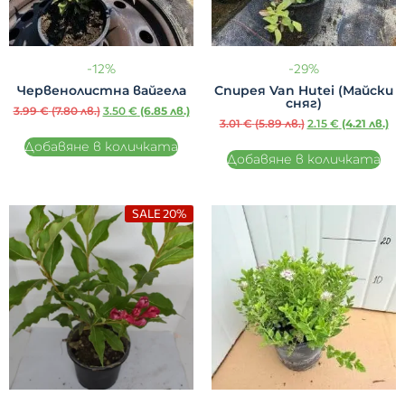
-12%
-29%
Червенолистна вайгела
Спирея Van Hutei (Майски
сняг)
3.99
€
(7.80 лв.)
3.50
€
(6.85 лв.)
3.01
€
(5.89 лв.)
2.15
€
(4.21 лв.)
Добавяне в количката
Добавяне в количката
SALE 20%