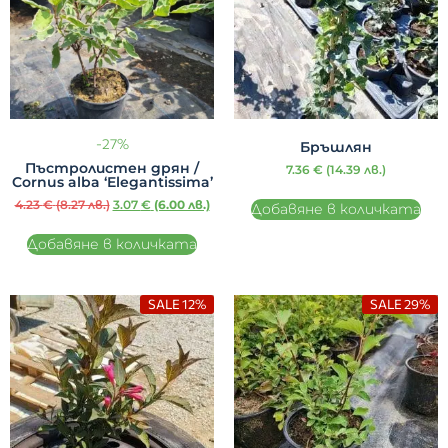
-27%
Бръшлян
Пъстролистен дрян /
7.36
€
(14.39 лв.)
Cornus alba ‘Elegantissima’
4.23
€
(8.27 лв.)
3.07
€
(6.00 лв.)
Добавяне в количката
Добавяне в количката
SALE 12%
SALE 29%