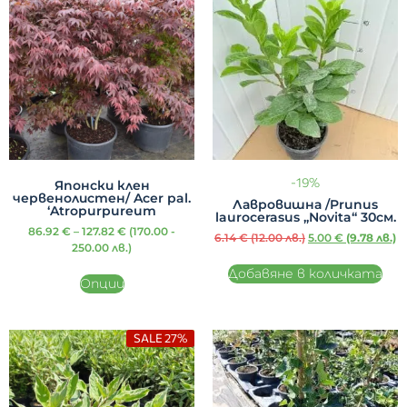
-19%
Японски клен
червенолистен/ Acer pal.
Лавровишна /Prunus
‘Atropurpureum
laurocerasus „Novita“ 30см.
86.92
€
–
127.82
€
(170.00 -
6.14
€
(12.00 лв.)
5.00
€
(9.78 лв.)
250.00 лв.)
Добавяне в количката
Опции
SALE 27%