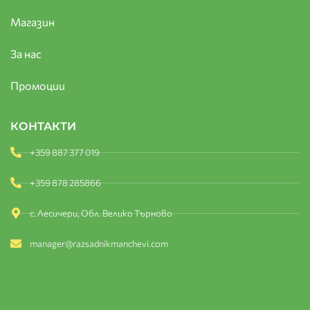
Магазин
За нас
Промоции
КОНТАКТИ
+359 887 377 019
+359 878 285866
с. Лесичери, Обл. Велико Търново
manager@razsadnikmanchevi.com