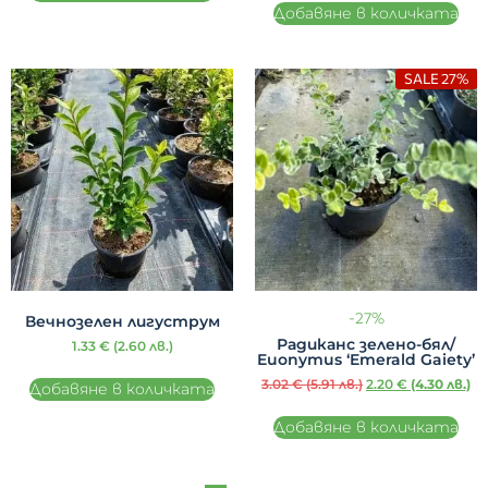
Добавяне в количката
SALE 27%
-27%
Вечнозелен лигуструм
Радиканс зелено-бял/
1.33
€
(2.60 лв.)
Euonymus ‘Emerald Gaiety’
3.02
€
(5.91 лв.)
2.20
€
(4.30 лв.)
Добавяне в количката
Добавяне в количката