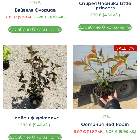
-20%
Спирея Японика Little
princess
Вайгела Флорида
2.30
€
(4.50 лв.)
3.99
€
(7.80 лв.)
3.20
€
(6.26 лв.)
Добавяне в количката
Добавяне в количката
SALE 17%
-17%
Червен физокарпус
Фотиния Red Robin
2.76
€
(5.40 лв.)
6.07
€
(11.87 лв.)
5.06
€
(9.90 лв.)
Добавяне в количката