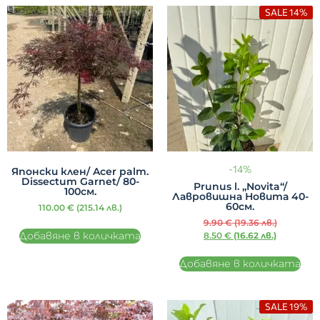
SALE 14%
-14%
Японски клен/ Acer palm.
Dissectum Garnet/ 80-
Prunus l. „Novita“/
100см.
Лавровишна Новита 40-
60см.
110.00
€
(215.14 лв.)
9.90
€
(19.36 лв.)
Добавяне в количката
8.50
€
(16.62 лв.)
Добавяне в количката
SALE 19%