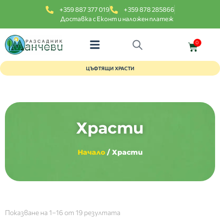
+359 887 377 019
+359 878 285866
Доставка с Еконт и наложен платеж
0
ЦЪФТЯЩИ ХРАСТИ
Храсти
Начало
/ Храсти
Показване на 1–16 от 19 резултата