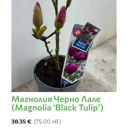
Магнолия Черно Лале
(Magnolia ‘Black Tulip’)
38.35
€
(75.00 лв.)