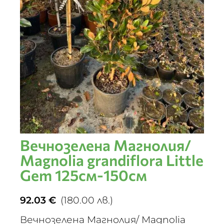
Вечнозелена Магнолия/
Magnolia grandiflora Little
Gem 125см-150см
92.03
€
(180.00 лв.)
Вечнозелена Магнолия/ Magnolia