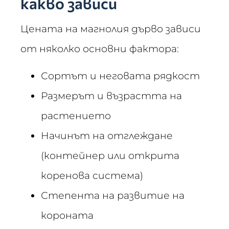
какво зависи
Цената на магнолия дърво зависи
от няколко основни фактора:
Сортът и неговата рядкост
Размерът и възрастта на
растението
Начинът на отглеждане
(контейнер или открита
коренова система)
Степента на развитие на
короната