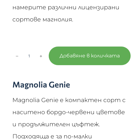
намерите различни лицензирани
сортове магнолия.
−
+
Добавяне в количката
Magnolia Genie
Magnolia Genie е компактен сорт с
наситено бордо-червени цветове
и продължителен цъфтеж.
Подходяща е за по-малки