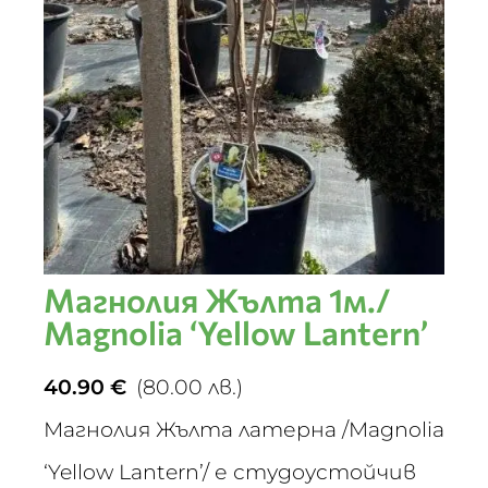
Магнолия Жълта 1м./
Magnolia ‘Yellow Lantern’
40.90
€
(80.00 лв.)
Магнолия Жълта латерна /Magnolia
‘Yellow Lantern’/ е студоустойчив