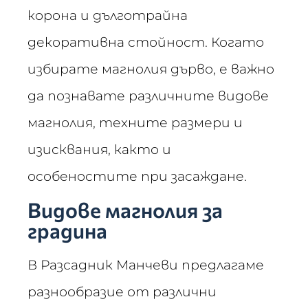
корона и дълготрайна
декоративна стойност. Когато
избирате магнолия дърво, е важно
да познавате различните видове
магнолия, техните размери и
изисквания, както и
особеностите при засаждане.
Видове магнолия за
градина
В Разсадник Манчеви предлагаме
разнообразие от различни