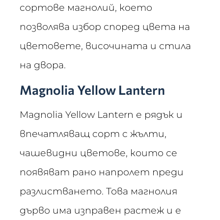
сортове магнолий, което
позволява избор според цвета на
цветовете, височината и стила
на двора.
Magnolia Yellow Lantern
Magnolia Yellow Lantern е рядък и
впечатляващ сорт с жълти,
чашевидни цветове, които се
появяват рано напролет преди
разлистването. Това магнолия
дърво има изправен растеж и е