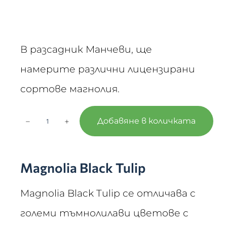
В разсадник Манчеви, ще
намерите различни лицензирани
сортове магнолия.
−
+
Добавяне в количката
Magnolia Black Tulip
Magnolia Black Tulip се отличава с
големи тъмнолилави цветове с