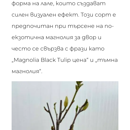
форма на лале, които създават
силен визуален ефект. Този сорт е
предпочитан при търсене на по-
екзотична магнолия за двор и
често се свързва с фрази като
„Magnolia Black Tulip цена“ и „тъмна
магнолия“.