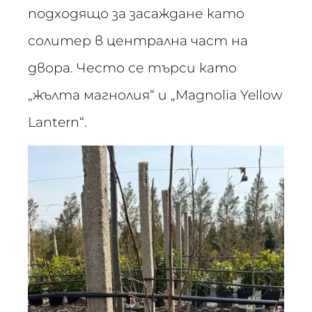
подходящо за засаждане като
солитер в централна част на
двора. Често се търси като
„жълта магнолия“ и „Magnolia Yellow
Lantern“.