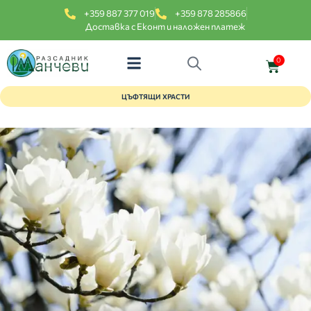
+359 887 377 019
+359 878 285866
Доставка с Еконт и наложен платеж
0
ЦЪФТЯЩИ ХРАСТИ