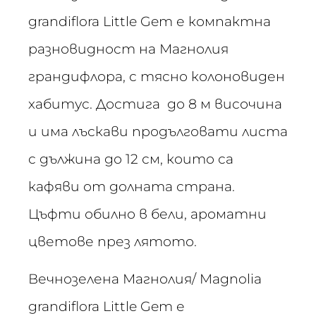
grandiflora Little Gem е компактнa
разновидност на Магнолия
грандифлора, с тясно колоновиден
хабитус. Достига до 8 м височина
и има лъскави продълговати листа
с дължина до 12 см, които са
кафяви от долната страна.
Цъфти обилно в бели, ароматни
цветове през лятото.
Вечнозелена Магнолия/ Magnolia
grandiflora Little Gem е