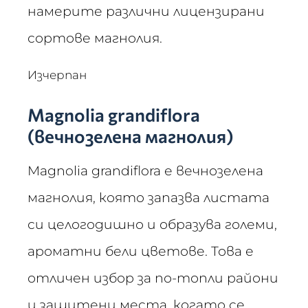
намерите различни лицензирани
сортове магнолия.
Изчерпан
Magnolia grandiflora
(вечнозелена магнолия)
Magnolia grandiflora е вечнозелена
магнолия, която запазва листата
си целогодишно и образува големи,
ароматни бели цветове. Това е
отличен избор за по-топли райони
и защитени места, когато се