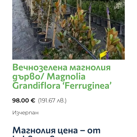
Вечнозелена магнолия
дърво/ Magnolia
Grandiflora ‘Ferruginea’
98.00
€
(191.67 лв.)
Изчерпан
Магнолия цена – от