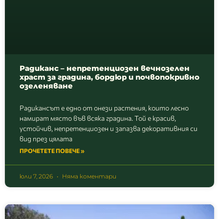
Радиканс – непретенциозен вечнозелен
храст за градина, бордюр и почвопокривно
озеленяване
Радикансът е едно от онези растения, които лесно
намират място във всяка градина. Той е красив,
устойчив, непретенциозен и запазва декоративния си
вид през цялата
ПРОЧЕТЕТЕ ПОВЕЧЕ »
юли 7, 2026
Няма коментари