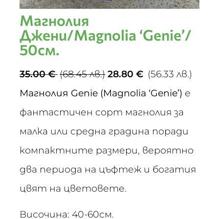
Магнолия
Джени/Magnolia ‘Genie’/
50см.
35.00
€
(68.45 лв.)
28.80
€
(56.33 лв.)
Магнолия Genie (Magnolia ‘Genie’)
е
фантастичен сорт магнолия за
малка или средна градина поради
компактните размери, вероятно
два периода на цъфтеж и богатия
цвят на цветовете.
Височина: 40-60см.