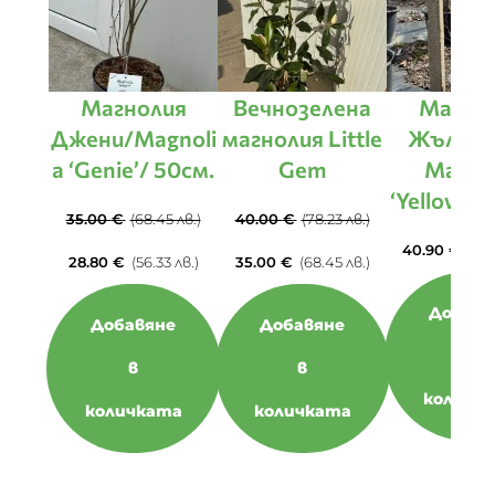
Магнолия
Вечнозелена
Магно
Джени/Magnoli
магнолия Little
Жълта 
a ‘Genie’/ 50см.
Gem
Magnol
‘Yellow La
35.00
€
(68.45 лв.)
40.00
€
(78.23 лв.)
40.90
€
(80.
28.80
€
(56.33 лв.)
35.00
€
(68.45 лв.)
Добавя
Добавяне
Добавяне
в
в
в
количк
количката
количката