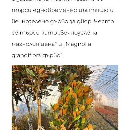
търси едновременно цъфтящо и
вечнозелено дърво за двор. Често
се търси като „вечнозелена
магнолия цена“ и „Magnolia
grandiflora дърво“.