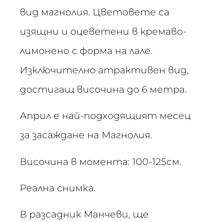
вид магнолия. Цветовете са
изящни и оцеветени в кремаво-
лимонено с форма на лале.
Изключително атрактивен вид,
достигащ височина до 6 метра.
Април е най-подходящият месец
за засаждане на Магнолия.
Височина в момента: 100-125см.
Реална снимка.
В разсадник Манчеви, ще