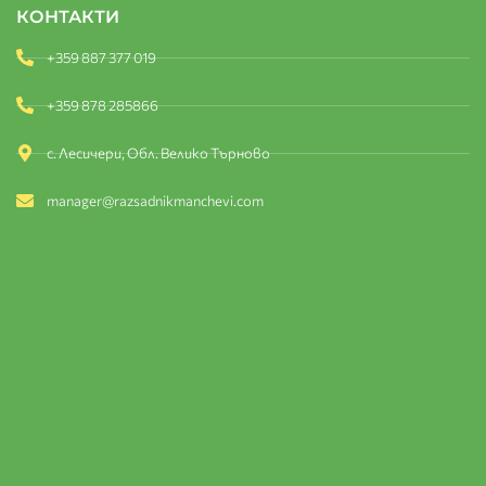
КОНТАКТИ
+359 887 377 019
+359 878 285866
с. Лесичери, Обл. Велико Търново
manager@razsadnikmanchevi.com