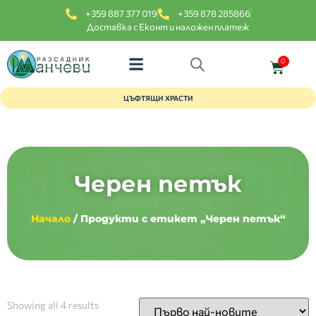
+359 887 377 019
+359 878 285866
Доставка с Еконт и наложен платеж
0
ЦЪФТЯЩИ ХРАСТИ
Черен петък
Начало
/ Продукти с етикет „Черен петък“
Showing all 4 results