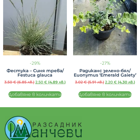
-29%
-27%
Фестука – Синя трева/
Радиканс зелено-бял/
Festuca glauca
Euonymus ‘Emerald Gaiety’
3.50
€
(6.85 лв.)
2.50
€
(4.89 лв.)
3.02
€
(5.91 лв.)
2.20
€
(4.30 лв.)
Добавяне в количката
Добавяне в количката