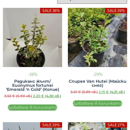
SALE 38%
SALE 29%
-38%
-29%
Радиканс жълт/
Спирея Van Hutei (Майски
Euonymus fortunei
сняг)
‘Emerald ‘n Gold’ (Копие)
3.01
€
(5.89 лв.)
2.15
€
(4.21 лв.)
3.53
€
(6.90 лв.)
2.20
€
(4.30 лв.)
Добавяне в количката
Добавяне в количката
SALE 29%
SALE 27%