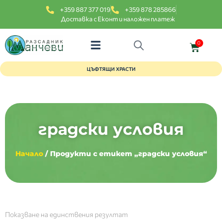
+359 887 377 019
+359 878 285866
Доставка с Еконт и наложен платеж
0
ЦЪФТЯЩИ ХРАСТИ
градски условия
Начало
/ Продукти с етикет „градски условия“
Показване на единствения резултат