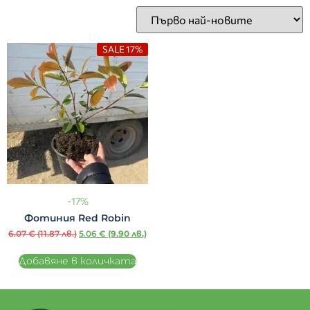
SALE 17%
-17%
Фотиния Red Robin
6.07
€
(11.87 лв.)
5.06
€
(9.90 лв.)
Добавяне в количката