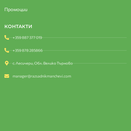
Промоции
КОНТАКТИ
+359 887 377 019
+359 878 285866
с. Лесичери, Обл. Велико Търново
manager@razsadnikmanchevi.com