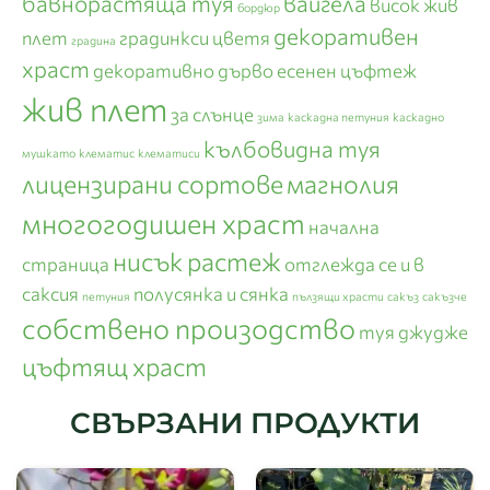
бавнорастяща туя
вайгела
висок жив
бордюр
декоративен
плет
градинкси цветя
градина
храст
декоративно дърво
есенен цъфтеж
жив плет
за слънце
зима
каскадна петуния
каскадно
кълбовидна туя
мушкато
клематис
клематиси
лицензирани сортове
магнолия
многогодишен храст
начална
нисък растеж
страница
отглежда се и в
саксия
полусянка и сянка
петуния
пълзящи храсти
сакъз
сакъзче
собствено произодство
туя джудже
цъфтящ храст
СВЪРЗАНИ ПРОДУКТИ