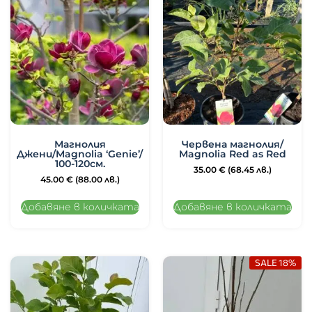
Магнолия
Червена магнолия/
Джени/Magnolia ‘Genie’/
Magnolia Red as Red
100-120см.
35.00
€
(68.45 лв.)
45.00
€
(88.00 лв.)
Добавяне в количката
Добавяне в количката
SALE 18%