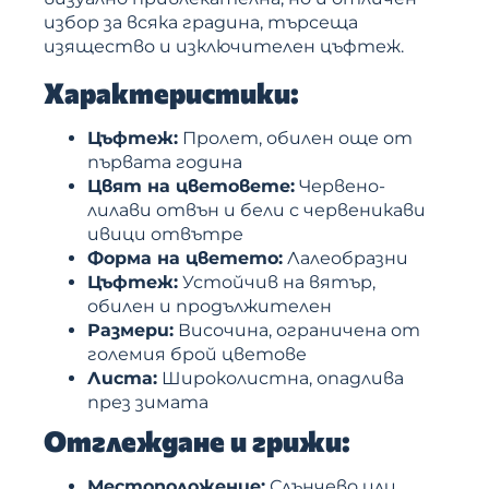
избор за всяка градина, търсеща
изящество и изключителен цъфтеж.
Характеристики:
Цъфтеж:
Пролет, обилен още от
първата година
Цвят на цветовете:
Червено-
лилави отвън и бели с червеникави
ивици отвътре
Форма на цветето:
Лалеобразни
Цъфтеж:
Устойчив на вятър,
обилен и продължителен
Размери:
Височина, ограничена от
големия брой цветове
Листа:
Широколистна, опадлива
през зимата
Отглеждане и грижи:
Местоположение:
Слънчево или