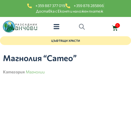
+359 887 377 019
+359 878 285866
Доставка с Еконт и наложен платеж
0
ЦЪФТЯЩИ ХРАСТИ
Магнолия “Cameo”
Категория
Магнолии