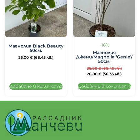
-18%
Магнолия Black Beauty
50см.
Магнолия
Джени/Magnolia ‘Genie’/
35.00
€
(68.45 лв.)
50см.
35.00
€
(68.45 лв.)
28.80
€
(56.33 лв.)
Добавяне в количката
Добавяне в количката