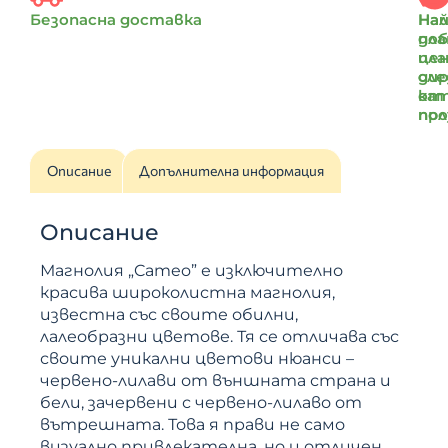
Безопасна доставка
Най
На
доб
пл
цен
пл
ди
сле
от
ка
пр
по
Описание
Допълнителна информация
Описание
Магнолия „Cameo” е изключително
красива широколистна магнолия,
известна със своите обилни,
лалеобразни цветове. Тя се отличава със
своите уникални цветови нюанси –
червено-лилави от външната страна и
бели, зачервени с червено-лилаво от
вътрешната. Това я прави не само
визуално привлекателна, но и отличен