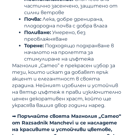
частично засенчено, защитено от
силни ветрове
Почва:
Лека, добре дренирана,
плодородна почва с добра влага
Поливане:
Умерено, без
преовлажняване
Торене:
Подходящо подхранване в
началото на пролетта за
стимулиране на цъфтежа
Магнолия „Cameo” е прекрасен избор за
тези, които искат да добавят ярък
акцент и елегантност в своята
градина. Нейният изобилен и устойчив
на вятър цъфтеж я прави изключително
ценен декоративен храст, който ще
украсява вашия двор години наред.
➡
Поръчайте своята Магнолия „Cameo“
от Razsadnik Manchevi и се насладете
на красивите и устойчиви цветове,