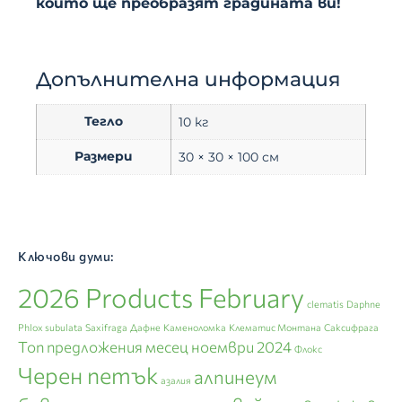
които ще преобразят градината ви!
Допълнителна информация
Тегло
10 кг
Размери
30 × 30 × 100 см
Ключови думи:
2026 Products February
clematis
Daphne
Phlox subulata
Saxifraga
Дафне
Каменоломка
Клематис Монтана
Саксифрага
Топ предложения месец ноември 2024
Флокс
Черен петък
алпинеум
азалия