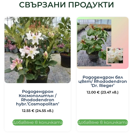
СВЪРЗАНИ ПРОДУКТИ
Рододендрон бял
цвят/ Rhododendron
‘Dr. Rieger’
Рододендрон
12.00
€
(23.47 лв.)
Космополитън /
Rhododendron
hybr.’Cosmopolitan’
12.55
€
(24.55 лв.)
Добавяне в количката
Добавяне в количката