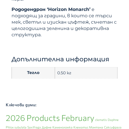
Рододендрон ‘Horizon Monarch’
е
подходящ за градини, в които се търси
мек, светъл и изискан цъфтеж, съчетан с
целогодишна зеленина и декоративна
структура.
Допълнителна информация
Тегло
0.50 кг
Ключови думи:
2026 Products February
clematis
Daphne
Phlox subulata
Saxifraga
Дафне
Каменоломка
Клематис Монтана
Саксифрага