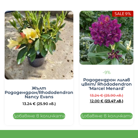
SALE 9%
-9%
Рододендрон лилав
цвят/ Rhododendron
Жълт
‘Marcel Menard’
Рододендрон/Rhododendron
13.24
€
(25.90 лв.)
Nancy Evans
12.00
€
(23.47 лв.)
13.24
€
(25.90 лв.)
Добавяне в количката
Добавяне в количката