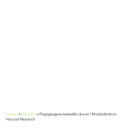
Начало
»
Магазин
»
Рододендрон кремаво-жълт / Rhododendron
Horizon Monarch