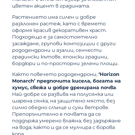
цветен акцент в градината.
Растението има силен и добре
разклонен растеж, като с времето
оформя красив декоративен храст.
Подходящо е за самостоятелно
засаждане, групови композиции с други
рододендрони и азалии, сенчести
градински кътове, японски градини,
бордюри и по-просторни зелени площи.
Както повечето рододендрони,
‘Horizon
Monarch’ предпочита кисела, богата на
хумус, свежа и добре дренирана почва
.
Най-добре се развива на полусянка или
шарена сянка, на защитено място, без
силно обедно слънце и сухи ветрове.
Препоръчително е почвата да се
поддържа умерено влажна, без задържане
на вода, както и да се мулчира с борова
кора.