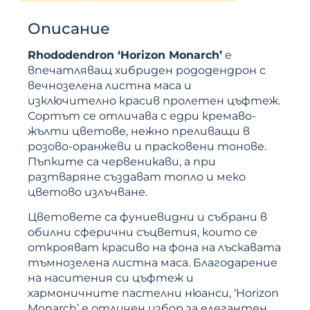
Описание
Rhododendron ‘Horizon Monarch’
е
впечатляващ хибриден рододендрон с
вечнозелена листна маса и
изключително красив пролетен цъфтеж.
Сортът се отличава с едри кремаво-
жълти цветове, нежно преливащи в
розово-оранжеви и прасковени тонове.
Пъпките са червеникави, а при
разтваряне създават топло и меко
цветово излъчване.
Цветовете са фуниевидни и събрани в
обилни сферични съцветия, които се
открояват красиво на фона на лъскавата
тъмнозелена листна маса. Благодарение
на наситения си цъфтеж и
хармоничните пастелни нюанси, ‘Horizon
Monarch’ е отличен избор за елегантен