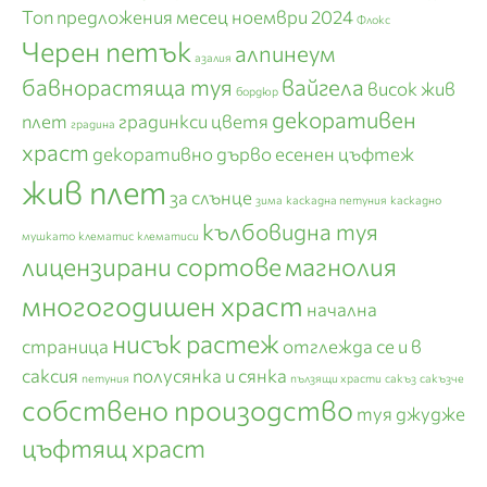
Топ предложения месец ноември 2024
Флокс
Черен петък
алпинеум
азалия
бавнорастяща туя
вайгела
висок жив
бордюр
декоративен
плет
градинкси цветя
градина
храст
декоративно дърво
есенен цъфтеж
жив плет
за слънце
зима
каскадна петуния
каскадно
кълбовидна туя
мушкато
клематис
клематиси
лицензирани сортове
магнолия
многогодишен храст
начална
нисък растеж
страница
отглежда се и в
саксия
полусянка и сянка
петуния
пълзящи храсти
сакъз
сакъзче
собствено произодство
туя джудже
цъфтящ храст