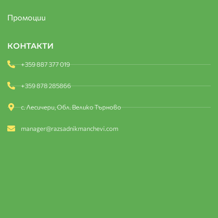
Промоции
КОНТАКТИ
+359 887 377 019
+359 878 285866
с. Лесичери, Обл. Велико Търново
manager@razsadnikmanchevi.com