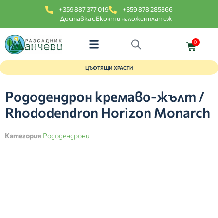
+359 887 377 019
+359 878 285866
Доставка с Еконт и наложен платеж
0
ЦЪФТЯЩИ ХРАСТИ
Рододендрон кремаво-жълт /
Rhododendron Horizon Monarch
Категория
Рододендрони