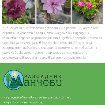
Хибискусът е невероятно декоративно растение, което носи
екзотична красота в градината или дома ви. Разсадник
Манчеви предлага разнообразие от видове и сортове, които са
идеални за отглеждане в българския климат. Сред тях са
градинският хибискус, и специално оформеният хибискус на
щам. Хибискусите, които предлагаме са подходящи за
отглеждане в градината или в саксии на терасата. […]
Разсадник Манчеви е семеен разсадник и е с
над 20 годишна история.