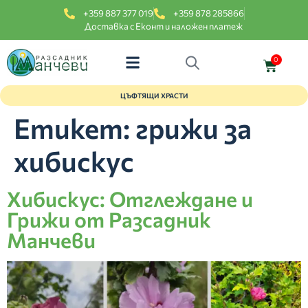
+359 887 377 019
+359 878 285866
Доставка с Еконт и наложен платеж
0
ЦЪФТЯЩИ ХРАСТИ
Етикет:
грижи за
хибискус
Хибискус: Отглеждане и
Грижи от Разсадник
Манчеви