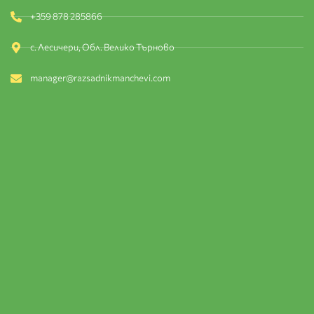
+359 878 285866
с. Лесичери, Обл. Велико Търново
manager@razsadnikmanchevi.com