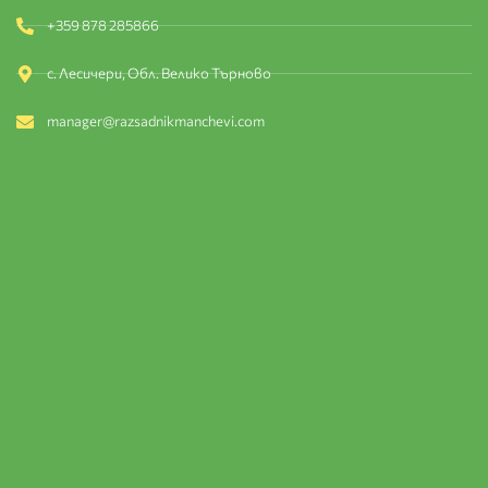
+359 878 285866
с. Лесичери, Обл. Велико Търново
manager@razsadnikmanchevi.com