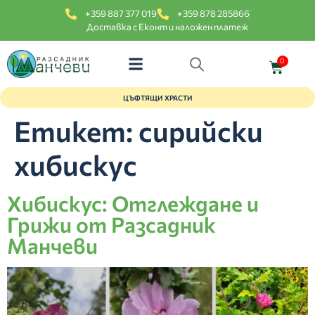
+359 887 377 019
+359 878 285866
Доставка с Еконт и наложен платеж
0
ЦЪФТЯЩИ ХРАСТИ
Етикет:
сирийски
хибискус
Хибискус: Отглеждане и
Грижи от Разсадник
Манчеви