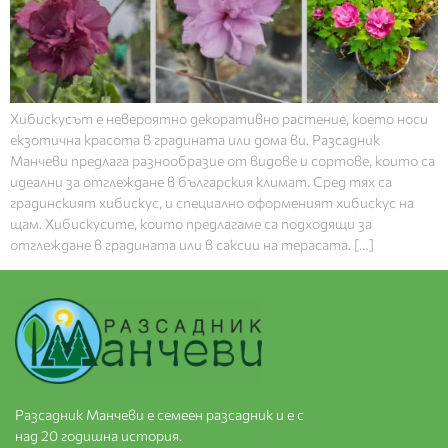
Хибискусът е невероятно декоративно растение, което носи
екзотична красота в градината или дома ви. Разсадник
Манчеви предлага разнообразие от видове и сортове, които са
идеални за отглеждане в българския климат. Сред тях са
градинският хибискус, и специално оформеният хибискус на
щам. Хибискусите, които предлагаме са подходящи за
отглеждане в градината или в саксии на терасата. […]
Разсадник Манчеви е семеен разсадник и е с
над 20 годишна история.