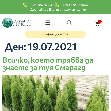
+359 887 377 019
+359 878 285866
Доставка с Еконт и наложен платеж
0
ЦЪФТЯЩИ ХРАСТИ
Ден:
19.07.2021
Всичко, което трябва да
знаете за туя Смарагд