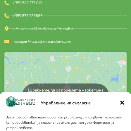
+359 887 377 019
+359 878 285866
с. Лесичери, Обл. Велико Търново
manager@razsadnikmanchevi.com
Щракнете, за да приемете маркетинг
бисквитки и да активирате това
Управление на съгласие
съдържание
За да предоставим най-доброто изживяване, използваме технологии
като „бисквитки“ за съхранение и/или достъп до информация за
устройството.