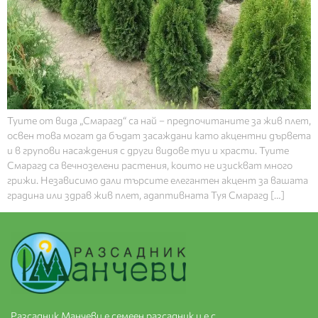
Туите от вида „Смарагд“ са най – предпочитаните за жив плет,
освен това могат да бъдат засаждани като акцентни дървета
и в групови насаждения с други видове туи и храсти. Туите
Смарагд са вечнозелени растения, които не изискват много
грижи. Независимо дали търсите елегантен акцент за вашата
градина или здрав жив плет, адаптивната Туя Смарагд […]
Разсадник Манчеви е семеен разсадник и е с