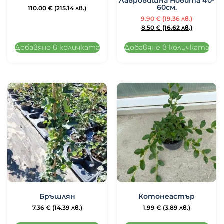
Лавровишна Новита 40-
60см.
110.00
€
(215.14 лв.)
9.90
€
(19.36 лв.)
8.50
€
(16.62 лв.)
Добавяне в количката
Добавяне в количката
Бръшлян
Котонеастър
7.36
€
(14.39 лв.)
1.99
€
(3.89 лв.)