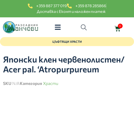
+359 887 377 019
+359 878 285866
Доставка с Еконт и наложен платеж
0
ЦЪФТЯЩИ ХРАСТИ
Японски клен червенолистен/
Acer pal. ‘Atropurpureum
SKU
N/A
Категория
Храсти