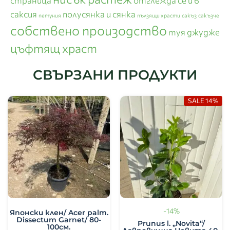
страница
отглежда се и в
саксия
полусянка и сянка
петуния
пълзящи храсти
сакъз
сакъзче
собствено произодство
туя джудже
цъфтящ храст
СВЪРЗАНИ ПРОДУКТИ
SALE 14%
-14%
Японски клен/ Acer palm.
Dissectum Garnet/ 80-
Prunus l. „Novita“/
100см.