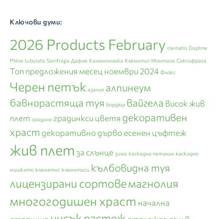
Ключови думи:
2026 Products February
clematis
Daphne
Phlox subulata
Saxifraga
Дафне
Каменоломка
Клематис Монтана
Саксифрага
Топ предложения месец ноември 2024
Флокс
Черен петък
алпинеум
азалия
бавнорастяща туя
вайгела
висок жив
бордюр
декоративен
плет
градинкси цветя
градина
храст
декоративно дърво
есенен цъфтеж
жив плет
за слънце
зима
каскадна петуния
каскадно
кълбовидна туя
мушкато
клематис
клематиси
лицензирани сортове
магнолия
многогодишен храст
начална
нисък растеж