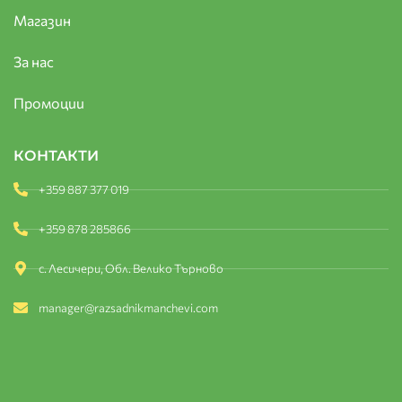
Магазин
За нас
Промоции
КОНТАКТИ
+359 887 377 019
+359 878 285866
с. Лесичери, Обл. Велико Търново
manager@razsadnikmanchevi.com