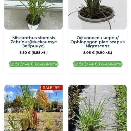
Miscanthus sinensis
Офиопогон черен/
Zebrinus(Мискантус
Ophiopogon planiscapus
Зебринус)
Nigrescens
3.50
€
(6.85 лв.)
5.06
€
(9.90 лв.)
Добавяне в количката
Добавяне в количката
SALE 19%