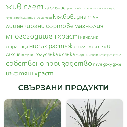
жив плет
за слънце
зима
каскадна петуния
каскадно
кълбовидна туя
мушкато
клематис
клематиси
лицензирани сортове
магнолия
многогодишен храст
начална
нисък растеж
страница
отглежда се и в
саксия
полусянка и сянка
петуния
пълзящи храсти
сакъз
сакъзче
собствено произодство
туя джудже
цъфтящ храст
СВЪРЗАНИ ПРОДУКТИ