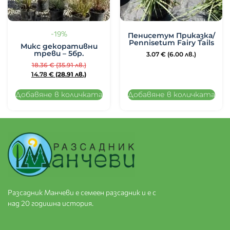
-19%
Пенисетум Приказка/
Pennisetum Fairy Tails
Микс декоративни
треви – 5бр.
3.07
€
(6.00 лв.)
18.36
€
(35.91 лв.)
14.78
€
(28.91 лв.)
Добавяне в количката
Добавяне в количката
Разсадник Манчеви е семеен разсадник и е с
над 20 годишна история.