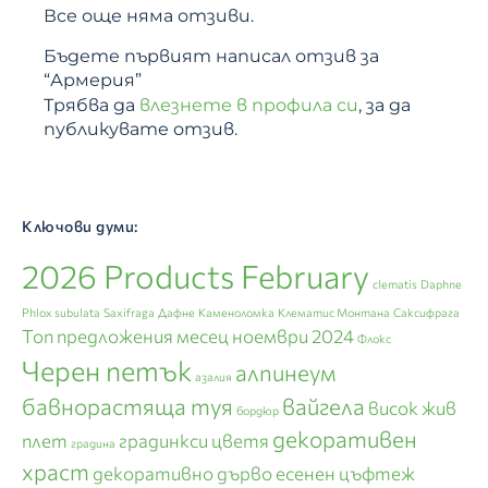
Все още няма отзиви.
Бъдете първият написал отзив за
“Армерия”
Трябва да
влезнете в профила си
, за да
публикувате отзив.
Ключови думи:
2026 Products February
clematis
Daphne
Phlox subulata
Saxifraga
Дафне
Каменоломка
Клематис Монтана
Саксифрага
Топ предложения месец ноември 2024
Флокс
Черен петък
алпинеум
азалия
бавнорастяща туя
вайгела
висок жив
бордюр
декоративен
плет
градинкси цветя
градина
храст
декоративно дърво
есенен цъфтеж