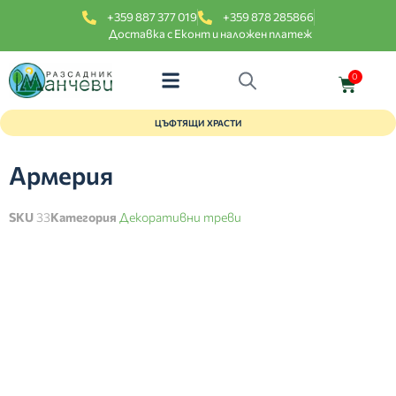
+359 887 377 019
+359 878 285866
Доставка с Еконт и наложен платеж
0
ЦЪФТЯЩИ ХРАСТИ
Армерия
SKU
33
Категория
Декоративни треви