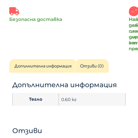
Безопасна доставка
Най
На
доб
пл
цен
пл
ди
сле
от
ка
пр
по
Допълнителна информация
Отзиви (0)
Допълнителна информация
Тегло
0.60 кг
Отзиви