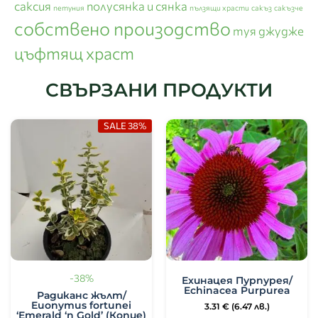
саксия
полусянка и сянка
петуния
пълзящи храсти
сакъз
сакъзче
собствено произодство
туя джудже
цъфтящ храст
СВЪРЗАНИ ПРОДУКТИ
SALE 38%
-38%
Ехинацея Пурпурея/
Echinacea Purpurea
Радиканс жълт/
Euonymus fortunei
3.31
€
(6.47 лв.)
‘Emerald ‘n Gold’ (Копие)