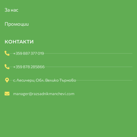
За нас
Промоции
КОНТАКТИ
+359 887 377 019
+359 878 285866
с. Лесичери, Обл. Велико Търново
manager@razsadnikmanchevi.com