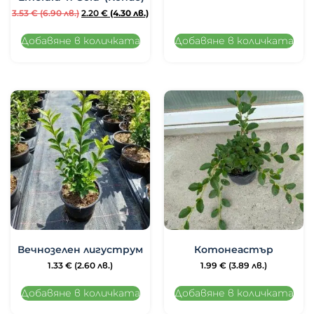
3.53
€
(6.90 лв.)
2.20
€
(4.30 лв.)
Добавяне в количката
Добавяне в количката
Вечнозелен лигуструм
Котонеастър
1.33
€
(2.60 лв.)
1.99
€
(3.89 лв.)
Добавяне в количката
Добавяне в количката