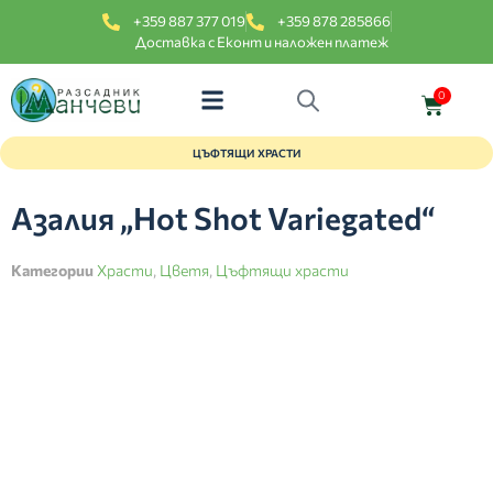
+359 887 377 019
+359 878 285866
Доставка с Еконт и наложен платеж
0
ЦЪФТЯЩИ ХРАСТИ
Азалия „Hot Shot Variegated“
Категории
Храсти
,
Цветя
,
Цъфтящи храсти