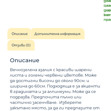
доб
пл
цен
пл
ди
сле
от
ка
пр
по
Описание
Допълнителна информация
Отзиви (0)
Описание
Вечнозелена азалия с красиви шарени
листа и големи червени цветове. Може
да достигни височи до около 90см. и
ширина до 60см. Подходяща е за акценти
в градината и за алпинеуми. Може да се
подразва. Предпочита пълно или
частично засенчване. Изберете
закътано място, за да ги предпазите от