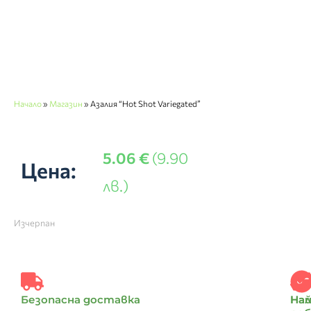
Начало
»
Магазин
»
Азалия “Hot Shot Variegated”
5.06
€
(9.90
Цена:
лв.)
Изчерпан
Безопасна доставка
Най
На