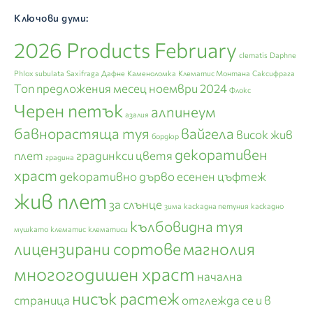
Ключови думи:
2026 Products February
clematis
Daphne
Phlox subulata
Saxifraga
Дафне
Каменоломка
Клематис Монтана
Саксифрага
Топ предложения месец ноември 2024
Флокс
Черен петък
алпинеум
азалия
бавнорастяща туя
вайгела
висок жив
бордюр
декоративен
плет
градинкси цветя
градина
храст
декоративно дърво
есенен цъфтеж
жив плет
за слънце
зима
каскадна петуния
каскадно
кълбовидна туя
мушкато
клематис
клематиси
лицензирани сортове
магнолия
многогодишен храст
начална
нисък растеж
страница
отглежда се и в