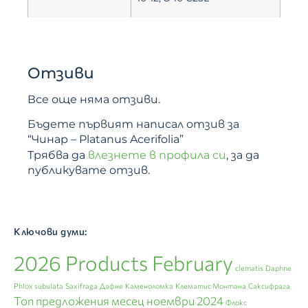
Отзиви
Все още няма отзиви.
Бъдете първият написал отзив за
“Чинар – Platanus Acerifolia”
Трябва да
влезнете в профила си
, за да
публикувате отзив.
Ключови думи:
2026 Products February
clematis
Daphne
Phlox subulata
Saxifraga
Дафне
Каменоломка
Клематис Монтана
Саксифрага
Топ предложения месец ноември 2024
Флокс