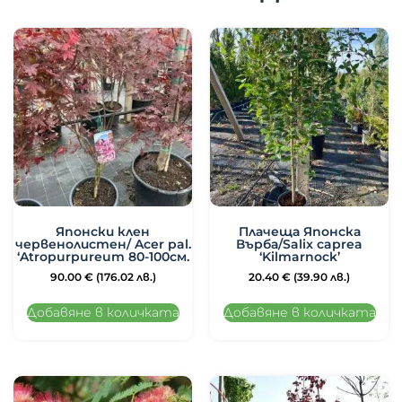
Японски клен
Плачеща Японска
червенолистен/ Acer pal.
Върба/Salix caprea
‘Atropurpureum 80-100см.
‘Kilmarnock’
90.00
€
(176.02 лв.)
20.40
€
(39.90 лв.)
Добавяне в количката
Добавяне в количката