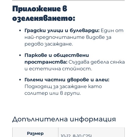
Приложение в
озеленяването:
Градски улици и булеварди:
Един от
най-предпочитаните видове за
редово засаждане.
Паркове и обществени
пространства:
Създава дебела сянка
и естетична стойност.
Големи частни дворове и алеи:
Подходящ за засаждане като
солитер или в групи.
Допълнителна информация
Размер
10-12, 8-10 C25L