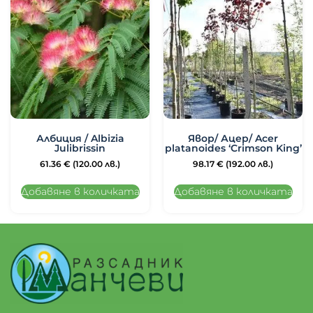
Албиция / Albizia
Явор/ Ацер/ Acer
Julibrissin
platanoides ‘Crimson King’
61.36
€
(120.00 лв.)
98.17
€
(192.00 лв.)
Добавяне в количката
Добавяне в количката