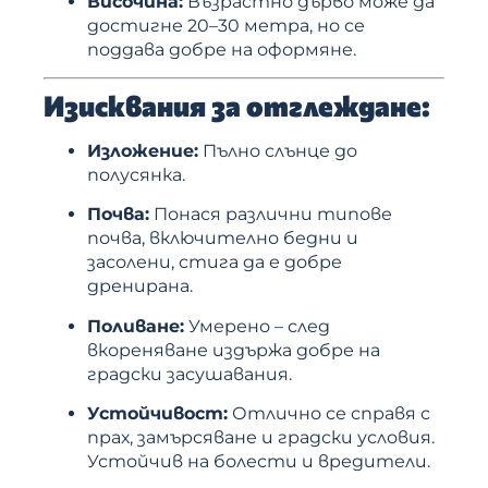
Височина:
Възрастно дърво може да
достигне 20–30 метра, но се
поддава добре на оформяне.
Изисквания за отглеждане:
Изложение:
Пълно слънце до
полусянка.
Почва:
Понася различни типове
почва, включително бедни и
засолени, стига да е добре
дренирана.
Поливане:
Умерено – след
вкореняване издържа добре на
градски засушавания.
Устойчивост:
Отлично се справя с
прах, замърсяване и градски условия.
Устойчив на болести и вредители.