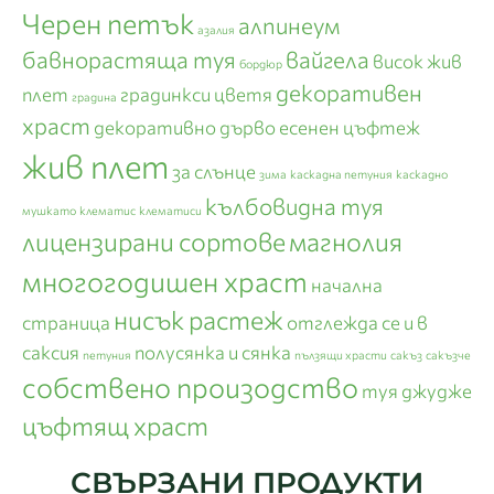
Черен петък
алпинеум
азалия
бавнорастяща туя
вайгела
висок жив
бордюр
декоративен
плет
градинкси цветя
градина
храст
декоративно дърво
есенен цъфтеж
жив плет
за слънце
зима
каскадна петуния
каскадно
кълбовидна туя
мушкато
клематис
клематиси
лицензирани сортове
магнолия
многогодишен храст
начална
нисък растеж
страница
отглежда се и в
саксия
полусянка и сянка
петуния
пълзящи храсти
сакъз
сакъзче
собствено произодство
туя джудже
цъфтящ храст
СВЪРЗАНИ ПРОДУКТИ