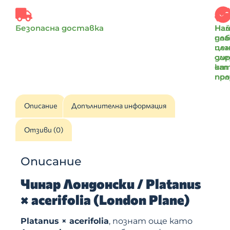
Безопасна доставка
Най
На
доб
пл
цен
пл
ди
сле
от
ка
пр
по
Описание
Допълнителна информация
Отзиви (0)
Описание
Чинар Лондонски / Platanus
× acerifolia (London Plane)
Platanus × acerifolia
, познат още като