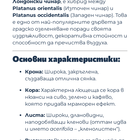
Лондонски чинар
, е хибрид между
Platanus orientalis
(Източен чинар) и
Platanus occidentalis
(Западен чинар). Това
е едно от най-популярните дървета за
градско озеленяване поради своята
издръжливост, декоративна стойност и
способност да пречиства въздуха.
Основни характеристики:
Крона:
Широка, закръглена,
създаваща отлична сянка.
Кора:
Характерна лющеща се кора в
нюанси на сиво, зелено и кафяво,
която придава мраморен ефект.
Листа:
Широки, длановидни,
наподобяващи кленови (оттам идва
и името
acerifolia
– „кленолистен“).