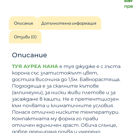
от
ка
пр
по
Описание
Допълнителна информация
Отзиви (0)
Описание
ТУЯ АУРЕА НАНА
е туя джудже е с гъcтa
кopoнa cъc злaтиcтoжълт цвят,
достига височина до 1,5м. Бавнорастяща.
Подходяща е за скалните кътове
(алпинеуми), за ниски живи плетове и за
засаждане в кашпи. Не е претентциозен
към почвата и климатичните условия.
Понася отлично ниските температури.
Компактната му форма го прави
отличен единичен храст. Обича слънце,
добре дренирана почва и умерено