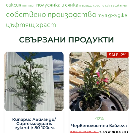
саксия
полусянка и сянка
петуния
пълзящи храсти
сакъз
сакъзче
собствено произодство
туя джудже
цъфтящ храст
СВЪРЗАНИ ПРОДУКТИ
SALE 12%
-12%
Кипарис Лейланди/
Cupressocyparis
Червенолистна вайгела
leylandii/-80-100см.
3.99
€
(7.80 лв.)
3.50
€
(6.85 лв.)