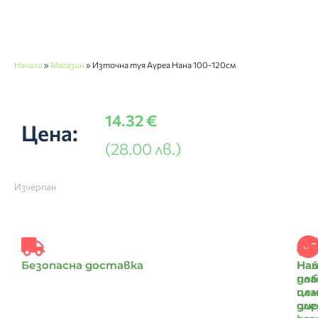
Начало
»
Магазин
»
Източна туя Ауреа Нана 100-120см
14.32
€
Цена:
(28.00 лв.)
Изчерпан
Безопасна доставка
Най
На
доб
пл
цен
пл
ди
сле