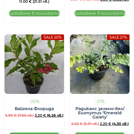
11.00
€
(21.51 лв.)
Добавяне в количката
Добавяне в количката
SALE 20%
SALE 27%
-20%
-27%
Вайгела Флорида
Радиканс зелено-бял/
Euonymus ‘Emerald
3.99
€
(7.80 лв.)
3.20
€
(6.26 лв.)
Gaiety’
3.02
€
(5.91 лв.)
2.20
€
(4.30 лв.)