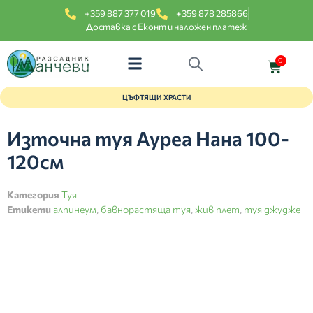
+359 887 377 019
+359 878 285866
Доставка с Еконт и наложен платеж
0
ЦЪФТЯЩИ ХРАСТИ
Източна туя Ауреа Нана 100-
120см
Категория
Туя
Етикети
алпинеум
,
бавнорастяща туя
,
жив плет
,
туя джудже