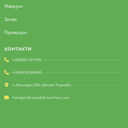
Магазин
За нас
Промоции
КОНТАКТИ
+359 887 377 019
+359 878 285866
с. Лесичери, Обл. Велико Търново
manager@razsadnikmanchevi.com