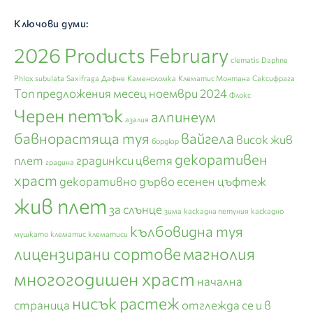
Ключови думи:
2026 Products February
clematis
Daphne
Phlox subulata
Saxifraga
Дафне
Каменоломка
Клематис Монтана
Саксифрага
Топ предложения месец ноември 2024
Флокс
Черен петък
алпинеум
азалия
бавнорастяща туя
вайгела
висок жив
бордюр
декоративен
плет
градинкси цветя
градина
храст
декоративно дърво
есенен цъфтеж
жив плет
за слънце
зима
каскадна петуния
каскадно
кълбовидна туя
мушкато
клематис
клематиси
лицензирани сортове
магнолия
многогодишен храст
начална
нисък растеж
страница
отглежда се и в