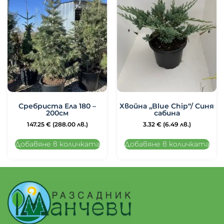
Сребриста Ела 180 –
Хвойна „Blue Chip“/ Синя
200см
сабина
147.25
€
(288.00 лв.)
3.32
€
(6.49 лв.)
Добавяне в количката
Добавяне в количката