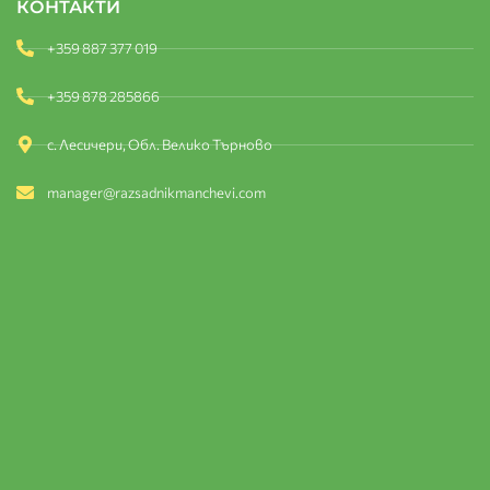
КОНТАКТИ
+359 887 377 019
+359 878 285866
с. Лесичери, Обл. Велико Търново
manager@razsadnikmanchevi.com