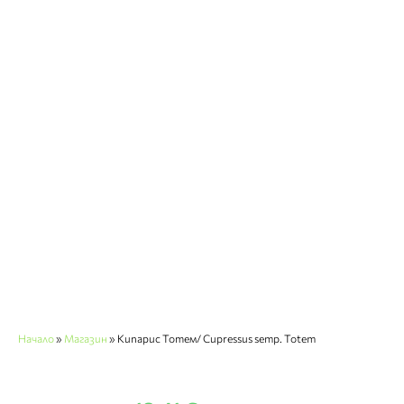
Начало
»
Магазин
»
Кипарис Тотем/ Cupressus semp. Totem