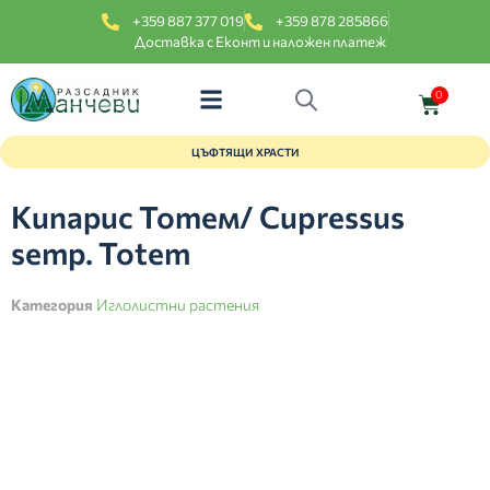
+359 887 377 019
+359 878 285866
Доставка с Еконт и наложен платеж
0
ЦЪФТЯЩИ ХРАСТИ
Кипарис Тотем/ Cupressus
semp. Totem
Категория
Иглолистни растения