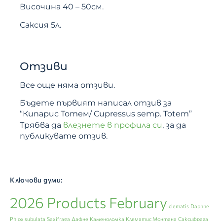
Височина 40 – 50см.
Саксия 5л.
Отзиви
Все още няма отзиви.
Бъдете първият написал отзив за
“Кипарис Тотем/ Cupressus semp. Totem”
Трябва да
влезнете в профила си
, за да
публикувате отзив.
Ключови думи:
2026 Products February
clematis
Daphne
Phlox subulata
Saxifraga
Дафне
Каменоломка
Клематис Монтана
Саксифрага