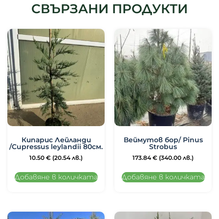
СВЪРЗАНИ ПРОДУКТИ
Кипарис Лейланди
Веймутов бор/ Pinus
/Cupressus leylandii 80см.
Strobus
10.50
€
(20.54 лв.)
173.84
€
(340.00 лв.)
Добавяне в количката
Добавяне в количката