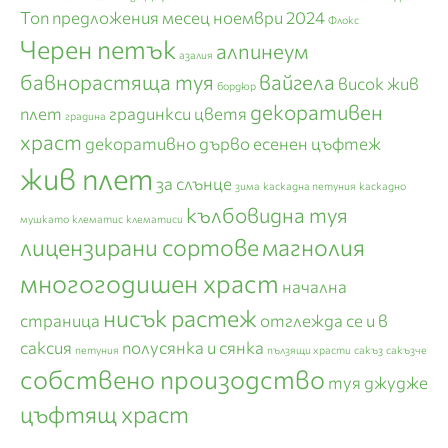
Топ предложения месец ноември 2024
Флокс
Черен петък
алпинеум
азалия
бавнорастяща туя
вайгела
висок жив
бордюр
декоративен
плет
градинкси цветя
градина
храст
декоративно дърво
есенен цъфтеж
жив плет
за слънце
зима
каскадна петуния
каскадно
кълбовидна туя
мушкато
клематис
клематиси
лицензирани сортове
магнолия
многогодишен храст
начална
нисък растеж
страница
отглежда се и в
саксия
полусянка и сянка
петуния
пълзящи храсти
сакъз
сакъзче
собствено произодство
туя джудже
цъфтящ храст