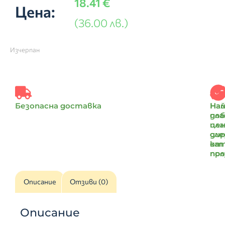
18.41
€
Цена:
(36.00 лв.)
Изчерпан
Безопасна доставка
Най
На
доб
пл
цен
пл
ди
сле
от
ка
пр
по
Описание
Отзиви (0)
Описание