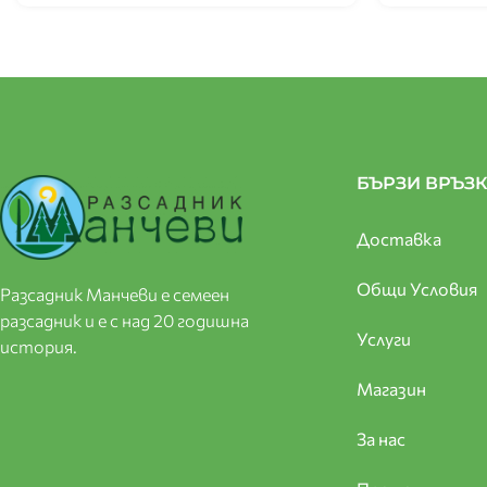
БЪРЗИ ВРЪЗ
Доставка
Общи Условия
Разсадник Манчеви е семеен
разсадник и е с над 20 годишна
Услуги
история.
Магазин
За нас