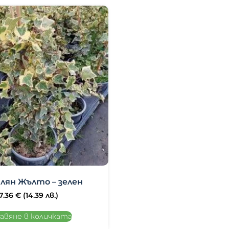
лян Жълто – зелен
7.36
€
(14.39 лв.)
авяне в количката