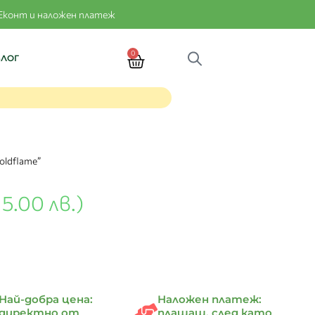
Еконт и наложен платеж
0
БЛОГ
oldflame”
15.00 лв.)
Най-добра цена:
Наложен платеж:
директно от
плащаш, след като