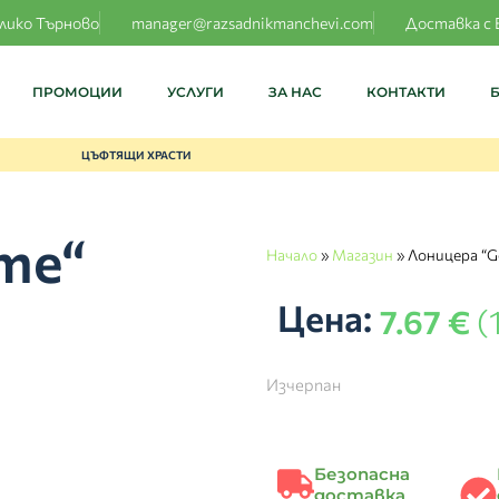
елико Търново
manager@razsadnikmanchevi.com
Доставка с 
ПРОМОЦИИ
УСЛУГИ
ЗА НАС
КОНТАКТИ
ЦЪФТЯЩИ ХРАСТИ
me“
Начало
»
Магазин
»
Лоницера “G
Цена:
7.67
€
(
Изчерпан
Безопасна
доставка