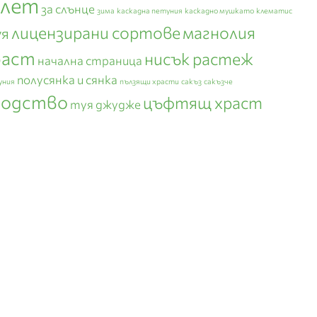
плет
за слънце
зима
каскадна петуния
каскадно мушкато
клематис
лицензирани сортове
магнолия
уя
раст
нисък растеж
начална страница
полусянка и сянка
уния
пълзящи храсти
сакъз
сакъзче
зодство
цъфтящ храст
туя джудже