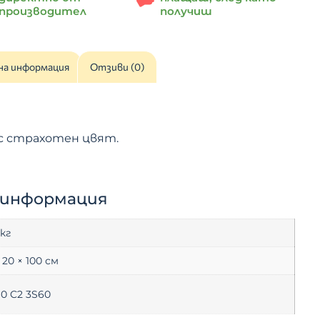
производител
получиш
на информация
Отзиви (0)
с страхотен цвят.
 информация
 кг
 20 × 100 см
60 C2 3S60