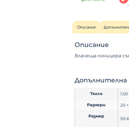
Описание
Допълнител
Описание
Влачеща лоницера съ
Допълнителна
Тегло
1.00
Размери
20 ×
Размер
50-