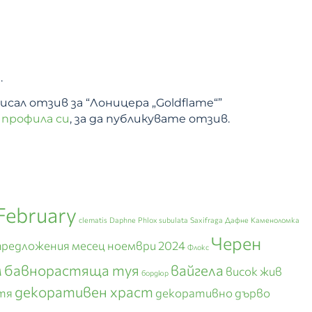
.
ал отзив за “Лоницера „Goldflame“”
 профила си
, за да публикувате отзив.
February
clematis
Daphne
Phlox subulata
Saxifraga
Дафне
Каменоломка
Черен
предложения месец ноември 2024
Флокс
м
бавнорастяща туя
вайгела
висок жив
бордюр
декоративен храст
тя
декоративно дърво