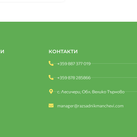
КИ
КОНТАКТИ
+359 887 377 019
+359 878 285866
с. Лесичери, Обл. Велико Търново
manager@razsadnikmanchevi.com