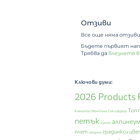
Отзиви
Все още няма отзиви
Бъдете първият напис
Трябва да
влезнете в
Ключови думи:
2026 Products 
Топ 
Клематис Монтана
Саксифрага
петък
алпинеу
азалия
плет
градинкси цве
градина