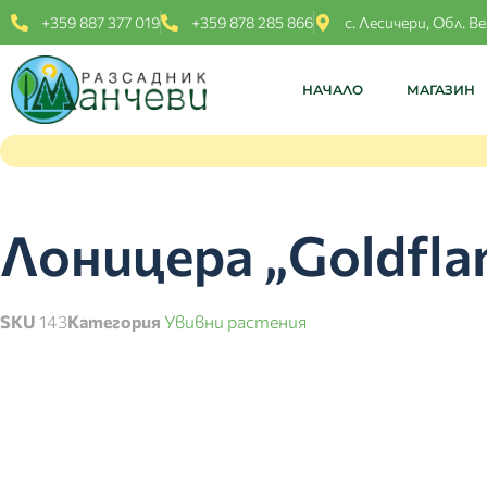
+359 887 377 019
+359 878 285 866
с. Лесичери, Обл. В
НАЧАЛО
МАГАЗИН
Лоницера „Goldfla
SKU
143
Категория
Увивни растения