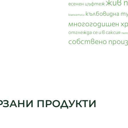
жив 
есенен цъфтеж
кълбовидна т
клематиси
многогодишен х
отглежда се и в саксия
пет
собствено прои
РЗАНИ ПРОДУКТИ