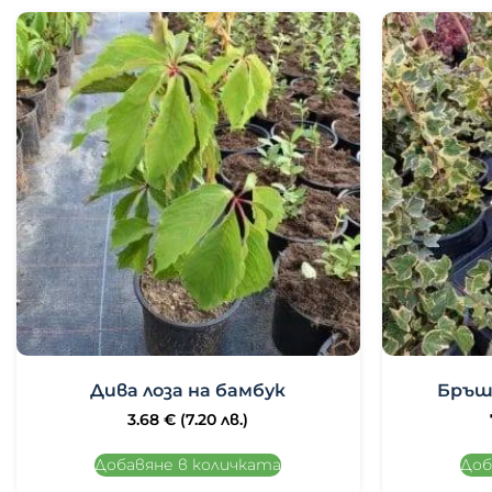
Дива лоза на бамбук
Бръш
3.68
€
(7.20 лв.)
Добавяне в количката
Доб