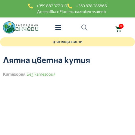
+359 887 377 019
+359 878 285866
Доставка с Еконт и наложен платеж
0
ЦЪФТЯЩИ ХРАСТИ
Лятна цветна кутия
Категория
Без категория