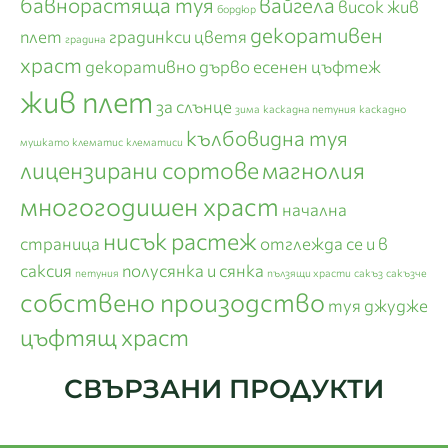
бавнорастяща туя
вайгела
висок жив
бордюр
декоративен
плет
градинкси цветя
градина
храст
декоративно дърво
есенен цъфтеж
жив плет
за слънце
зима
каскадна петуния
каскадно
кълбовидна туя
мушкато
клематис
клематиси
лицензирани сортове
магнолия
многогодишен храст
начална
нисък растеж
страница
отглежда се и в
саксия
полусянка и сянка
петуния
пълзящи храсти
сакъз
сакъзче
собствено произодство
туя джудже
цъфтящ храст
СВЪРЗАНИ ПРОДУКТИ