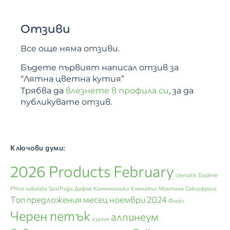
Отзиви
Все още няма отзиви.
Бъдете първият написал отзив за
“Лятна цветна кутия”
Трябва да
влезнете в профила си
, за да
публикувате отзив.
Ключови думи:
2026 Products February
clematis
Daphne
Phlox subulata
Saxifraga
Дафне
Каменоломка
Клематис Монтана
Саксифрага
Топ предложения месец ноември 2024
Флокс
Черен петък
алпинеум
азалия