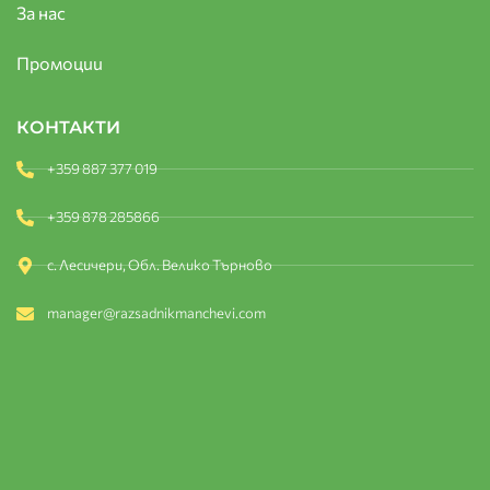
За нас
Промоции
КОНТАКТИ
+359 887 377 019
+359 878 285866
с. Лесичери, Обл. Велико Търново
manager@razsadnikmanchevi.com