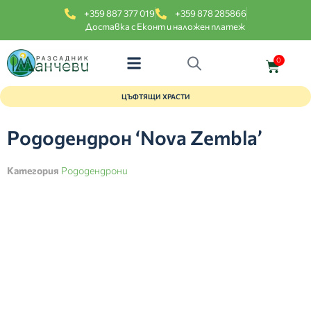
+359 887 377 019
+359 878 285866
Доставка с Еконт и наложен платеж
0
ЦЪФТЯЩИ ХРАСТИ
Рододендрон ‘Nova Zembla’
Категория
Рододендрони