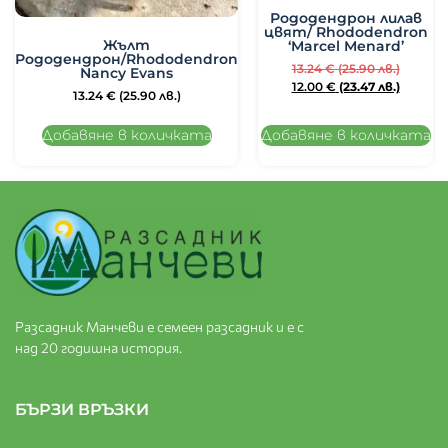
Рододендрон лилав
цвят/ Rhododendron
Жълт
‘Marcel Menard’
Рододендрон/Rhododendron
13.24
€
(25.90 лв.)
Nancy Evans
12.00
€
(23.47 лв.)
13.24
€
(25.90 лв.)
Добавяне в количката
Добавяне в количката
Разсадник Манчеви е семеен разсадник и е с
над 20 годишна история.
БЪРЗИ ВРЪЗКИ