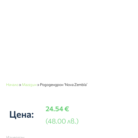
Начало
»
Магазин
»
Рододендрон ‘Nova Zembla’
24.54
€
Цена:
(48.00 лв.)
Изчерпан