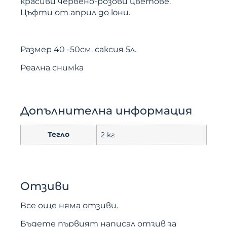
красиви червено-розови цветове.
Цъфти от април до юни.
Размер 40 -50см. саксия 5л.
Реална снимка
Допълнителна информация
Тегло
2 кг
Отзиви
Все още няма отзиви.
Бъдете първият написал отзив за