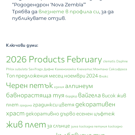
“Рододендрон ‘Nova Zembla’”
Трябва да
влезнете в профила си
, за да
публикувате отзив.
Ключови думи:
2026 Products February
clematis
Daphne
Phlox subulata
Saxifraga
Дафне
Каменоломка
Клематис Монтана
Саксифрага
Топ предложения месец ноември 2024
Флокс
Черен петък
алпинеум
азалия
бавнорастяща туя
вайгела
висок жив
бордюр
декоративен
плет
градинкси цветя
градина
храст
декоративно дърво
есенен цъфтеж
жив плет
за слънце
зима
каскадна петуния
каскадно
кълбовидна туя