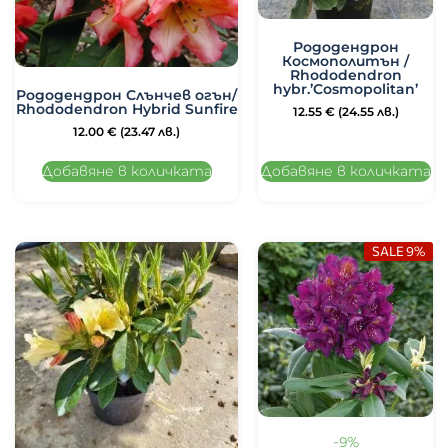
Рододендрон
Космополитън /
Rhododendron
hybr.’Cosmopolitan’
Рододендрон Слънчев огън/
Rhododendron Hybrid Sunfire
12.55
€
(24.55 лв.)
12.00
€
(23.47 лв.)
Добавяне в количката
Добавяне в количката
SALE 9%
-9%