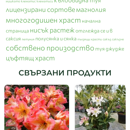
мушкато
клематис
клематиси
лицензирани сортове
магнолия
многогодишен храст
начална
нисък растеж
страница
отглежда се и в
саксия
полусянка и сянка
петуния
пълзящи храсти
сакъз
сакъзче
собствено произодство
туя джудже
цъфтящ храст
СВЪРЗАНИ ПРОДУКТИ