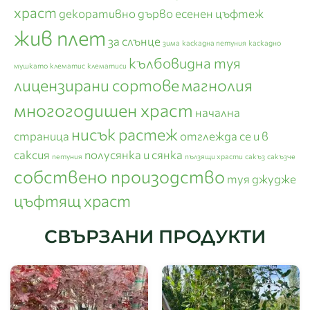
храст
декоративно дърво
есенен цъфтеж
жив плет
за слънце
зима
каскадна петуния
каскадно
кълбовидна туя
мушкато
клематис
клематиси
лицензирани сортове
магнолия
многогодишен храст
начална
нисък растеж
страница
отглежда се и в
саксия
полусянка и сянка
петуния
пълзящи храсти
сакъз
сакъзче
собствено произодство
туя джудже
цъфтящ храст
СВЪРЗАНИ ПРОДУКТИ