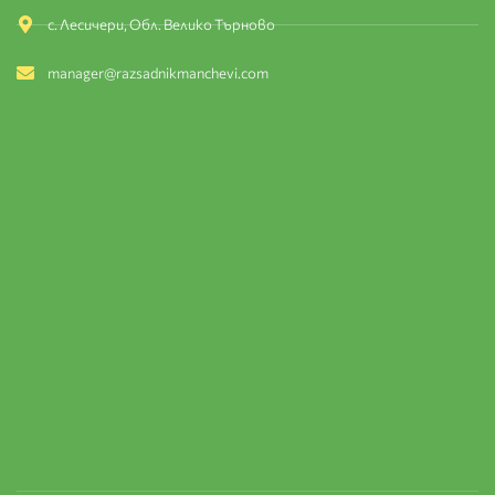
с. Лесичери, Обл. Велико Търново
manager@razsadnikmanchevi.com