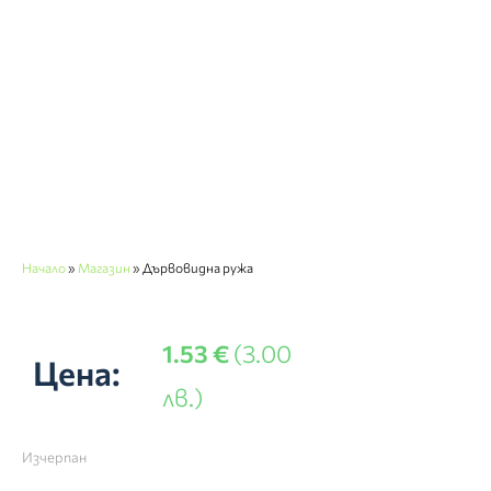
Начало
»
Магазин
»
Дървовидна ружа
1.53
€
(3.00
Цена:
лв.)
Изчерпан