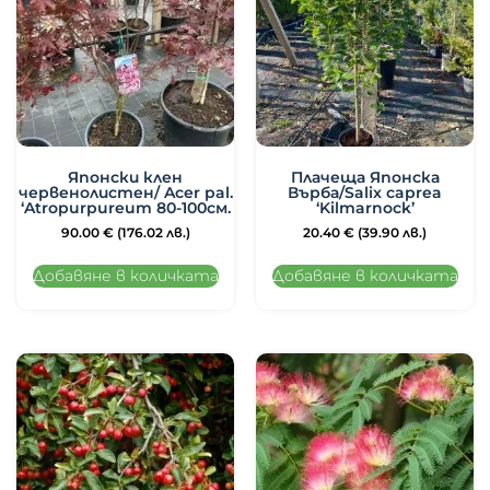
Японски клен
Плачеща Японска
червенолистен/ Acer pal.
Върба/Salix caprea
‘Atropurpureum 80-100см.
‘Kilmarnock’
90.00
€
(176.02 лв.)
20.40
€
(39.90 лв.)
Добавяне в количката
Добавяне в количката