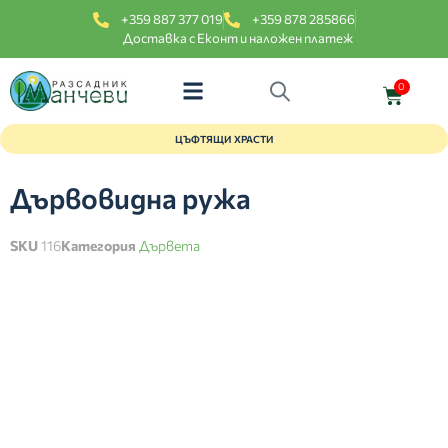
+359 887 377 019
+359 878 285866
Доставка с Еконт и наложен платеж
0
ЦЪФТЯЩИ ХРАСТИ
Дървовидна ружа
SKU
116
Категория
Дървета