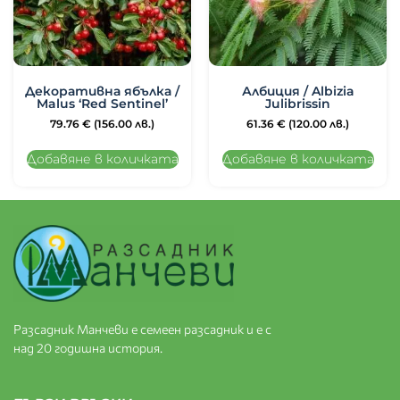
Декоративна ябълка /
Албиция / Albizia
Malus ‘Red Sentinel’
Julibrissin
79.76
€
(156.00 лв.)
61.36
€
(120.00 лв.)
Добавяне в количката
Добавяне в количката
Разсадник Манчеви е семеен разсадник и е с
над 20 годишна история.