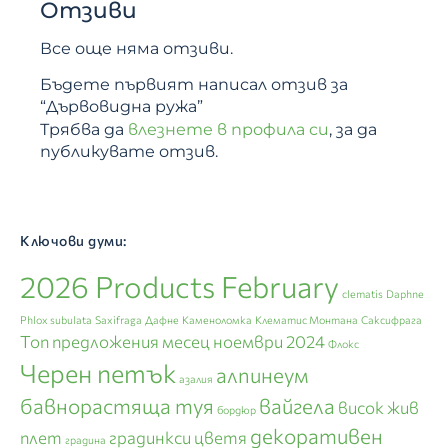
Отзиви
Все още няма отзиви.
Бъдете първият написал отзив за
“Дървовидна ружа”
Трябва да
влезнете в профила си
, за да
публикувате отзив.
Ключови думи:
2026 Products February
clematis
Daphne
Phlox subulata
Saxifraga
Дафне
Каменоломка
Клематис Монтана
Саксифрага
Топ предложения месец ноември 2024
Флокс
Черен петък
алпинеум
азалия
бавнорастяща туя
вайгела
висок жив
бордюр
декоративен
плет
градинкси цветя
градина