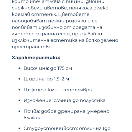
който впечатлява с пищни, двойни
снежнобели цветове, понякога с леко
кремав оттенък. Цветовете
наподобяват нежни розички и се
появяват изобилно от средата на
лятото до ранна есен, придавайки
изключителна естетика на всяко зелено
пространство.
Характеристики:
Височина: до 175 см
Ширина: до 1,5–2 м
Цъфтеж: юли – септември
Изложение: слънце до полусянка
Почва: добре дренирана, умерено
влажна
Студоустойчивост: отлична (до