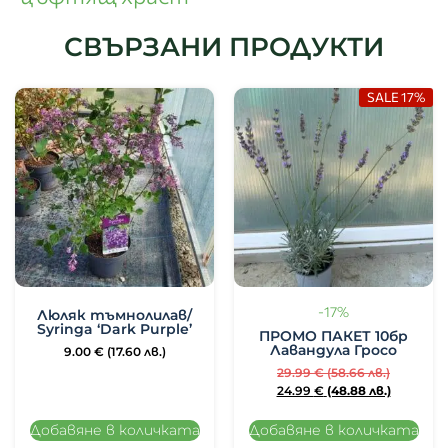
СВЪРЗАНИ ПРОДУКТИ
SALE 17%
-17%
Люляк тъмнолилав/
Syringa ‘Dark Purple’
ПРОМО ПАКЕТ 10бр
Лавандула Гросо
9.00
€
(17.60 лв.)
29.99
€
(58.66 лв.)
24.99
€
(48.88 лв.)
Добавяне в количката
Добавяне в количката