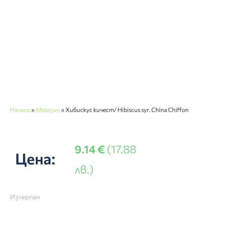
Начало
»
Магазин
»
Хибискус кичест/ Hibiscus syr. China Chiffon
9.14
€
(17.88
Цена:
лв.)
Изчерпан