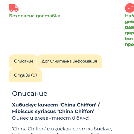
Безопасна доставка
Най
На
доб
пл
цен
пл
ди
сле
от
ка
пр
по
Описание
Допълнителна информация
Отзиви (0)
Описание
Хибискус кичест ‘China Chiffon’ /
Hibiscus syriacus ‘China Chiffon’
Финес и елегантност в бяло!
‘China Chiffon’ е изискан сорт хибискус,