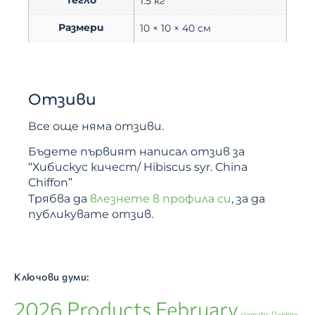
1.5 кг
Размери
10 × 10 × 40 см
Отзиви
Все още няма отзиви.
Бъдете първият написал отзив за
“Хибискус кичест/ Hibiscus syr. China
Chiffon”
Трябва да
влезнете в профила си
, за да
публикувате отзив.
Ключови думи:
2026 Products February
clematis
Daphne