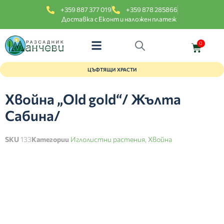
+359 887 377 019
+359 878 285866
Доставка с Еконт и наложен платеж
0
ЦЪФТЯЩИ ХРАСТИ
Хвойна „Old gold“/ Жълта
Сабина/
SKU
133
Категории
Иглолистни растения
,
Хвойна