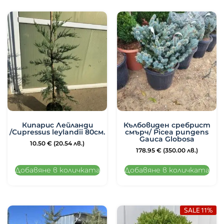
Кипарис Лейланди
Кълбовиден сребрист
/Cupressus leylandii 80см.
смърч/ Picea pungens
Gauca Globosa
10.50
€
(20.54 лв.)
178.95
€
(350.00 лв.)
Добавяне в количката
Добавяне в количката
SALE 11%