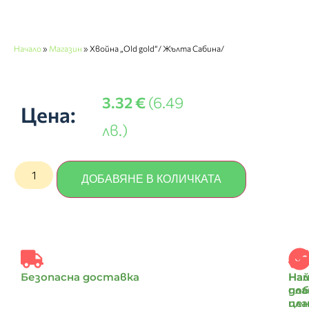
Начало
»
Магазин
»
Хвойна „Old gold“/ Жълта Сабина/
3.32
€
(6.49
Цена:
лв.)
ДОБАВЯНЕ В КОЛИЧКАТА
Безопасна доставка
Най
На
доб
пл
цен
пл