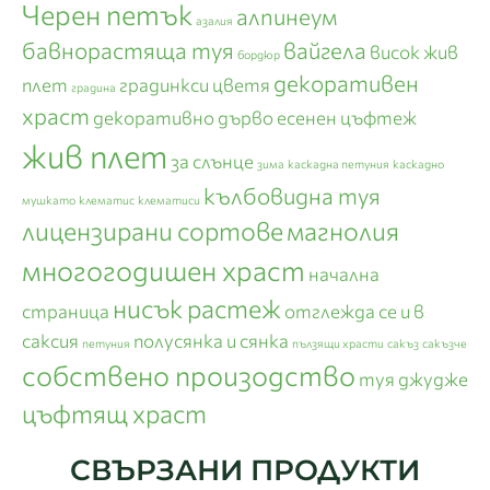
Черен петък
алпинеум
азалия
бавнорастяща туя
вайгела
висок жив
бордюр
декоративен
плет
градинкси цветя
градина
храст
декоративно дърво
есенен цъфтеж
жив плет
за слънце
зима
каскадна петуния
каскадно
кълбовидна туя
мушкато
клематис
клематиси
лицензирани сортове
магнолия
многогодишен храст
начална
нисък растеж
страница
отглежда се и в
саксия
полусянка и сянка
петуния
пълзящи храсти
сакъз
сакъзче
собствено произодство
туя джудже
цъфтящ храст
СВЪРЗАНИ ПРОДУКТИ