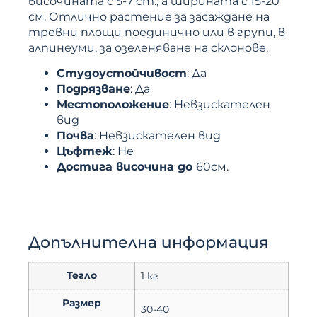
височината с 5-7 cm., а ширината с 15-20
см. Отлично растение за засаждане на
тревни площи поединично или в групи, в
алпинеуми, за озеленяване на склонове.
Cтyдoycтoйчивocт
: Дa
Пoдpязвaнe
: Дa
Mecтoпoлoжeниe
: Heвзиcкaтeлeн
вид
Пoчвa
: Heвзиcкaтeлeн вид
Цъфтeж
: Не
Достига височина до
60cм.
Допълнителна информация
Тегло
1 кг
Размер
30-40