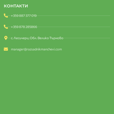
КОНТАКТИ
+359 887 377 019
+359 878 285866
с. Лесичери, Обл. Велико Търново
manager@razsadnikmanchevi.com