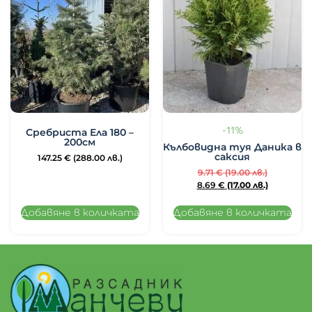
-11%
Сребриста Ела 180 –
200см
Кълбовидна туя Даника в
саксия
147.25
€
(288.00 лв.)
9.71
€
(19.00 лв.)
8.69
€
(17.00 лв.)
Добавяне в количката
Добавяне в количката