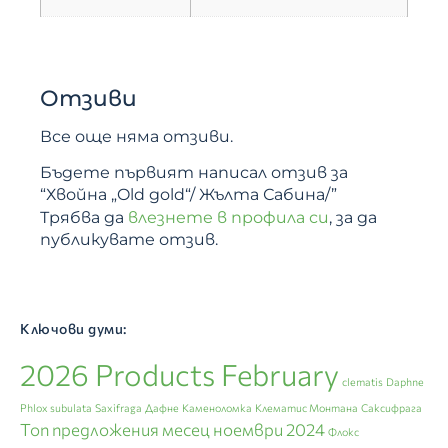
Отзиви
Все още няма отзиви.
Бъдете първият написал отзив за
“Хвойна „Old gold“/ Жълта Сабина/”
Трябва да
влезнете в профила си
, за да
публикувате отзив.
Ключови думи:
2026 Products February
clematis
Daphne
Phlox subulata
Saxifraga
Дафне
Каменоломка
Клематис Монтана
Саксифрага
Топ предложения месец ноември 2024
Флокс