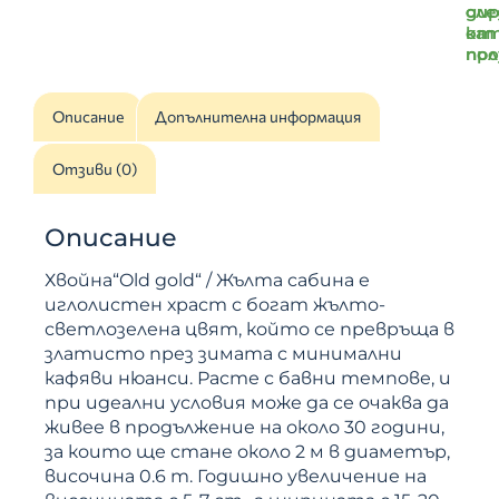
ди
сле
от
ка
пр
по
Описание
Допълнителна информация
Отзиви (0)
Описание
Хвойна“Old gold“ / Жълта сабина е
иглолистен храст с богат жълто-
светлозелена цвят, който се превръща в
златисто през зимата с минимални
кафяви нюанси. Расте с бавни темпове, и
при идеални условия може да се очаква да
живее в продължение на около 30 години,
за които ще стане около 2 м в диаметър,
височина 0.6 m. Годишно увеличение на