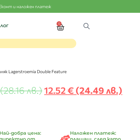
Еконт и наложен платеж
0
БЛОГ
ляк Lagerstroemia Double Feature
(28.16 лв.)
12.52
€
(24.49 лв.)
Най-добра цена:
Наложен платеж:
директно от
плащаш, след като