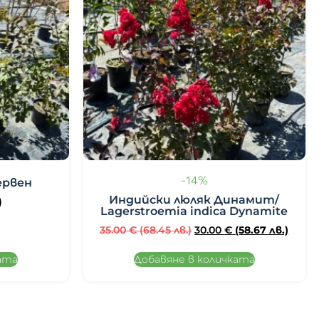
-14%
ервен
Индийски люляк Динамит/
)
Lagerstroemia indica Dynamite
35.00
€
(68.45 лв.)
30.00
€
(58.67 лв.)
ата
Добавяне в количката