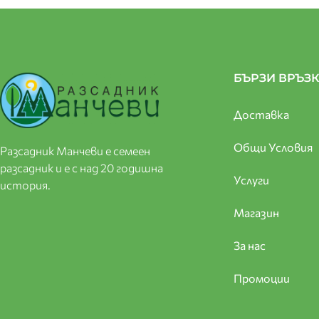
БЪРЗИ ВРЪЗ
Доставка
Общи Условия
Разсадник Манчеви е семеен
разсадник и е с над 20 годишна
Услуги
история.
Магазин
За нас
Промоции