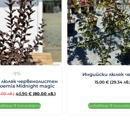
-9%
Индийски люляк ч
 люляк червенолистен
15.00
€
(29.34 лв.
roemia Midnight magic
.00 лв.)
40.90
€
(80.00 лв.)
авяне в количката
Добавяне в количк