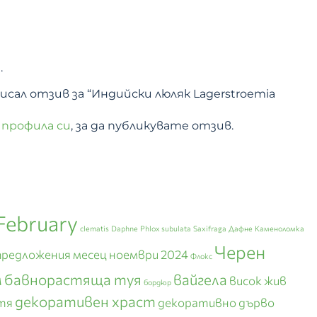
.
сал отзив за “Индийски люляк Lagerstroemia
 профила си
, за да публикувате отзив.
February
clematis
Daphne
Phlox subulata
Saxifraga
Дафне
Каменоломка
Черен
предложения месец ноември 2024
Флокс
м
бавнорастяща туя
вайгела
висок жив
бордюр
декоративен храст
тя
декоративно дърво