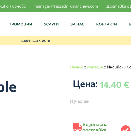
елико Търново
manager@razsadnikmanchevi.com
Доставка с 
ПРОМОЦИИ
УСЛУГИ
ЗА НАС
КОНТАКТИ
ЦЪФТЯЩИ ХРАСТИ
Начало
»
Магазин
»
Индийски лю
ble
Цена:
14.40
€
Изчерпан
Безопасна
доставка