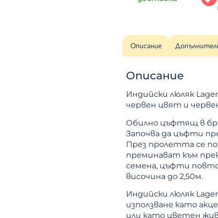
Описание
Допълнител
Описание
Индийски люляк Lager
червен цвят и черве
Обилно цъфтящ в бр
Започва да цъфти пре
През пролетта се п
преминават към пре
семена, цъфти повт
височина до 2,50м.
Индийски люляк Lagers
използване като акц
или като цветен жив