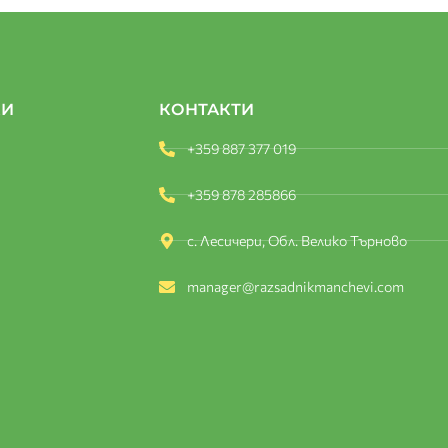
КИ
КОНТАКТИ
+359 887 377 019
+359 878 285866
с. Лесичери, Обл. Велико Търново
manager@razsadnikmanchevi.com