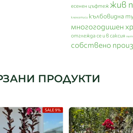
жив 
есенен цъфтеж
кълбовидна т
клематиси
многогодишен х
отглежда се и в саксия
пет
собствено прои
РЗАНИ ПРОДУКТИ
SALE 9%