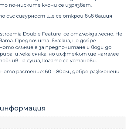
то по-ниските клони се изрязват.
ето със сигурност ще се открои във вашия
stroemia Double Feature се отглежда лесно. Не
вата. Предпочита влажна, но добре
ното слънце е за предпочитане и води до
рира и лека сянка, но цъфтежът ще намалее
тойчив на суша, когато се установи.
ното растение: 60 – 80см., добре разклонени
 информация