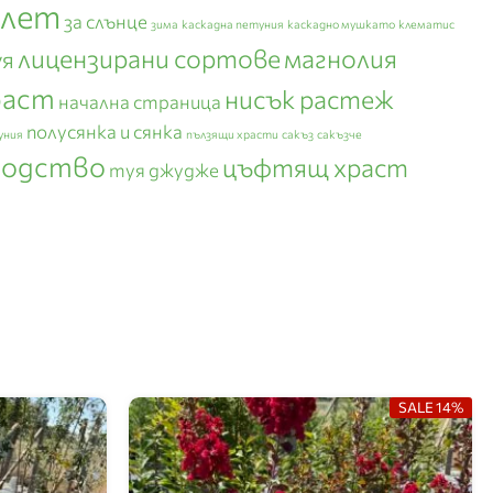
плет
за слънце
зима
каскадна петуния
каскадно мушкато
клематис
лицензирани сортове
магнолия
уя
раст
нисък растеж
начална страница
полусянка и сянка
уния
пълзящи храсти
сакъз
сакъзче
зодство
цъфтящ храст
туя джудже
SALE 14%