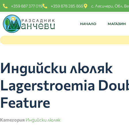
+359 887 377 019
+359 878 285 866
с. Лесичери, Обл. В
НАЧАЛО
МАГАЗИН
Индийски люляк
Lagerstroemia Dou
Feature
Категория
Индийски люляк