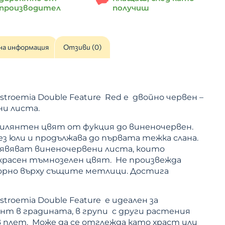
производител
получиш
на информация
Отзиви (0)
stroemia Double Feature Red е двойно червен –
ни листа.
илянтен цвят от фукция до виненочервен.
з юли и продължава до първата тежка слана.
оявяват виненочервени листа, които
красен тъмнозелен цвят. Не произвежда
орно върху същите метлици. Достига
troemia Double Feature е идеален за
ент в градината, в групи с други растения
 плет. Може да се отглежда като храст или