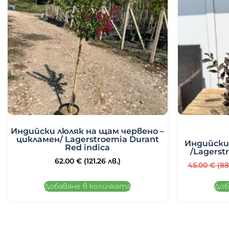
Индийски люляк на щам червено –
цикламен/ Lagerstroemia Durant
Индийски
Red indica
/Lagerst
62.00
€
(121.26 лв.)
45.00
€
(88
Добавяне в количката
Доб