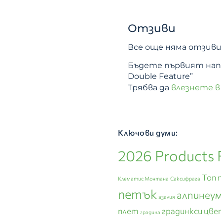
Отзиви
Все още няма отзиви
Бъдете първият напи
Double Feature”
Трябва да
влезнете в
Ключови думи:
2026 Products 
Топ 
Клематис Монтана
Саксифрага
петък
алпинеу
азалия
плет
градинкси цве
градина