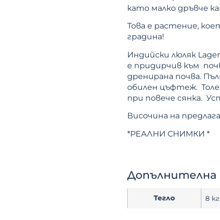
като малко дръвче ка
Това е растение, ко
градина!
Индийски люляк Lager
е придирчив към поч
дренирана почва. Пъл
обилен цъфтеж. Толе
при повече сянка. Ус
Височина на предлага
*РЕАЛНИ СНИМКИ *
Допълнителна
Тегло
8 кг