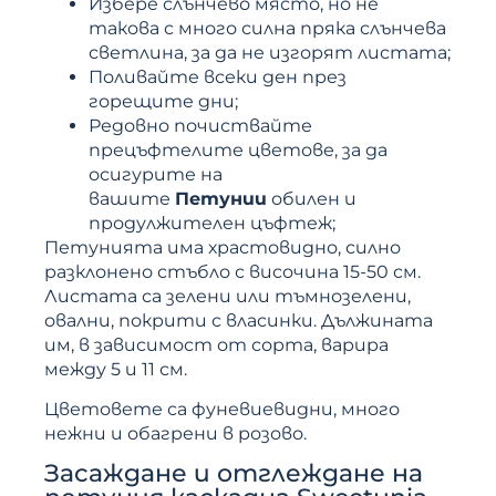
Избере слънчево място, но не
такова с много силна пряка слънчева
светлина, за да не изгорят листата;
Поливайте всеки ден през
горещите дни;
Редовно почиствайте
прецъфтелите цветове, за да
осигурите на
вашите
Петунии
обилен и
продулжителен цъфтеж;
Петунията има храстовидно, силно
разклонено стъбло с височина 15-50 см.
Листата са зелени или тъмнозелени,
овални, покрити с власинки. Дължината
им, в зависимост от сорта, варира
между 5 и 11 см.
Цветовете са фуневиевидни, много
нежни и обагрени в розово.
Засаждане и отглеждане на