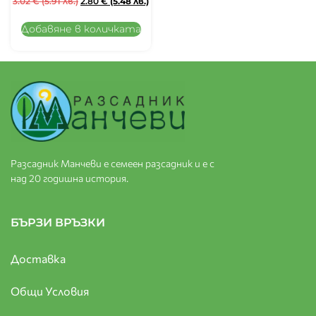
3.02
€
(5.91 лв.)
2.80
€
(5.48 лв.)
Добавяне в количката
Разсадник Манчеви е семеен разсадник и е с
над 20 годишна история.
БЪРЗИ ВРЪЗКИ
Доставка
Общи Условия