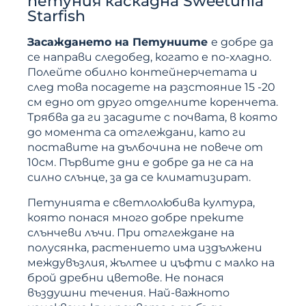
петуния каскадна Sweetunia
Starfish
Засаждането на Петуниите
е добре да
се направи следобед, когато е по-хладно.
Полейте обилно контейнерчетата и
след това посадете на разстояние 15 -20
см едно от друго отделните коренчета.
Трябва да ги засадите с почвата, в която
до момента са отглеждани, като ги
поставите на дълбочина не повече от
10см. Първите дни е добре да не са на
силно слънце, за да се климатизират.
Петунията е светлолюбива култура,
която понася много добре преките
слънчеви лъчи. При отглеждане на
полусянка, растението има издължени
междувъзлия, жълтее и цъфти с малко на
брой дребни цветове. Не понася
въздушни течения. Най-важното