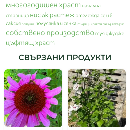
многогодишен храст
начална
нисък растеж
страница
отглежда се и в
саксия
полусянка и сянка
петуния
пълзящи храсти
сакъз
сакъзче
собствено произодство
туя джудже
цъфтящ храст
СВЪРЗАНИ ПРОДУКТИ