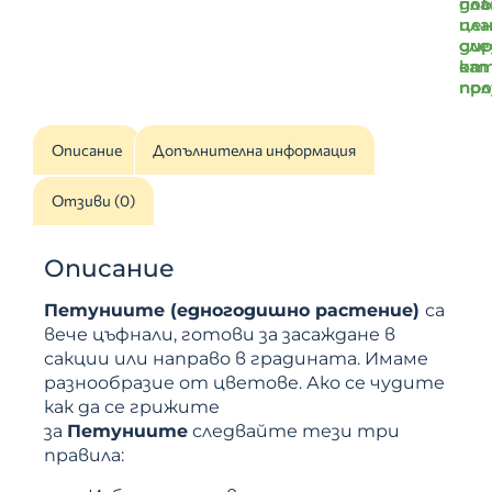
доб
пл
цен
пл
ди
сле
от
ка
пр
по
Описание
Допълнителна информация
Отзиви (0)
Описание
Петуниите (едногодишно растение)
са
вече цъфнали, готови за засаждане в
сакции или направо в градината. Имаме
разнообразие от цветове. Ако се чудите
как да се грижите
за
Петуниите
следвайте тези три
правила: