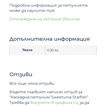
Подробна информация за петунията
може да научите тук:
Отглеждане на петуния (Petunia)
Допълнителна информация
Тегло
0.30 кг
Отзиви
Все още няма отзиви.
Бъдете първият написал отзив за
“Каскадна петуния/ Sweetunia Starfish”
Трябва да
влезнете в профила си
, за да