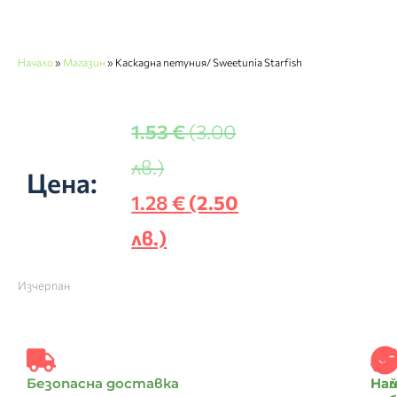
Начало
»
Магазин
»
Каскадна петуния/ Sweetunia Starfish
1.53
€
(3.00
лв.)
Цена:
1.28
€
(2.50
лв.)
Изчерпан
Безопасна доставка
Най
На