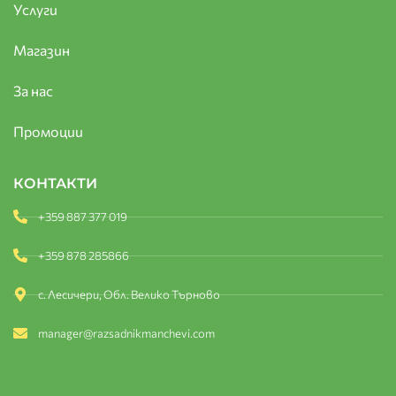
Услуги
Магазин
За нас
Промоции
КОНТАКТИ
+359 887 377 019
+359 878 285866
с. Лесичери, Обл. Велико Търново
manager@razsadnikmanchevi.com