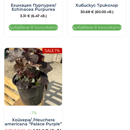
Ехинацея Пурпурея/
Хибискус Триколор
Echinacea Purpurea
30.68
€
(60.00 лв.)
3.31
€
(6.47 лв.)
Добавяне в количката
Добавяне в количката
SALE 7%
-7%
Хойхера/ /Heuchera
americana “Palace Purple”