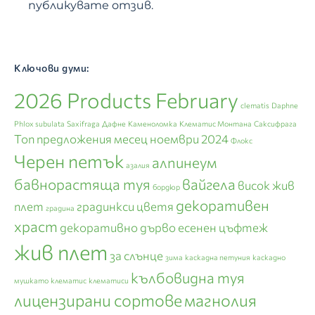
публикувате отзив.
Ключови думи:
2026 Products February
clematis
Daphne
Phlox subulata
Saxifraga
Дафне
Каменоломка
Клематис Монтана
Саксифрага
Топ предложения месец ноември 2024
Флокс
Черен петък
алпинеум
азалия
бавнорастяща туя
вайгела
висок жив
бордюр
декоративен
плет
градинкси цветя
градина
храст
декоративно дърво
есенен цъфтеж
жив плет
за слънце
зима
каскадна петуния
каскадно
кълбовидна туя
мушкато
клематис
клематиси
лицензирани сортове
магнолия