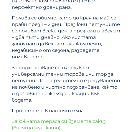
изискване към почвата е да бъде
перфектно дренирана.
Полива се обилно, като до края на май се
прави през 1 – 2 дни. През юни петуниите
се поливат всеки ден, а през юли и август
– два пъти дневно. Ако листата
започнат да вехнат или жълтеят,
независимо от сезона, разредете
поливането.
За подхранаване се използват
универсални течни торове или тор за
петунии. Препоръчително е редуването
на почвено и листно подхранване, както
и добавяне на желязо и калций във
водата.
Прочетете в нашият блог:
За южната тераса си вземете сакъз
(висящо мушкато)