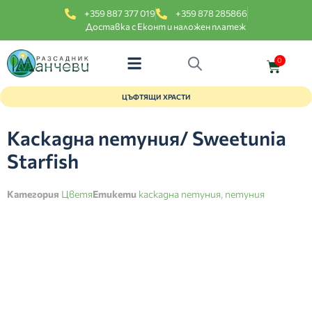
+359 887 377 019
+359 878 285866
Доставка с Еконт и наложен платеж
0
ЦЪФТЯЩИ ХРАСТИ
Каскадна петуния/ Sweetunia
Starfish
Категория
Цветя
Етикети
каскадна петуния
,
петуния