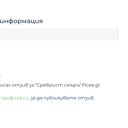
 информация
.
ал отзив за “Сребрист смърч/ Picea gl.
 профила си
, за да публикувате отзив.