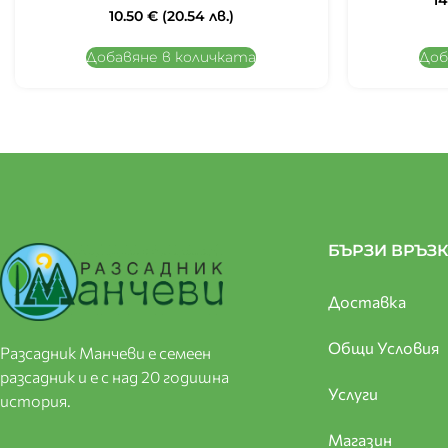
1
10.50
€
(20.54 лв.)
Добавяне в количката
Доб
БЪРЗИ ВРЪЗ
Доставка
Общи Условия
Разсадник Манчеви е семеен
разсадник и е с над 20 годишна
Услуги
история.
Магазин