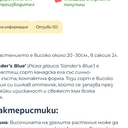
производител
получиш
на информация
Отзиви (0)
тението е високо около 20 -30см., в саксия 2л.
er’s Blue’
(
Picea glauca ‘Sander’s Blue’
) е
астящ сорт канадска ела със синьо-
гъста, компактна форма. Този сорт е високо
ия си синкав оттенък, който се запазва през
вяйки изисканост и свежест към всяка
я.
актеристики:
ина
: Височината на зрелите растения може да