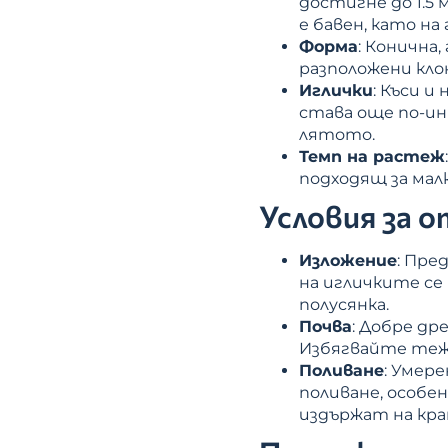
достигне до 1.5
е бавен, като на
Форма
: Конична
разположени кло
Иглички
: Къси и
става още по-ин
лятото.
Темп на растеж
подходящ за мал
Условия за 
Изложение
: Пре
на игличките се 
полусянка.
Почва
: Добре др
Избягвайте тежк
Поливане
: Умер
поливане, особен
издържат на кра