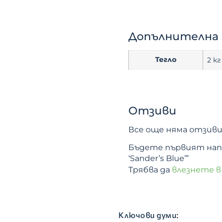
Допълнителна
Тегло
2 кг
Отзиви
Все още няма отзиви
Бъдете първият напис
‘Sander’s Blue’”
Трябва да
влезнете в
Ключови думи: