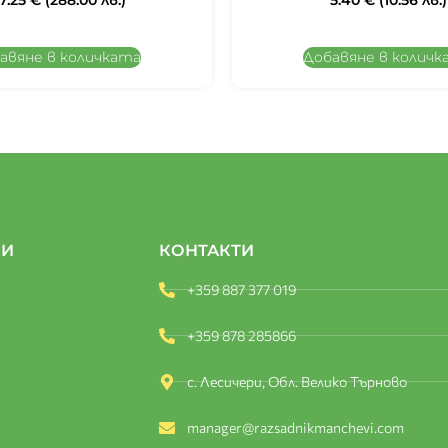
47.25
€
(288.00 лв.)
5.40
€
(10.56 лв.)
авяне в количката
Добавяне в количк
КИ
КОНТАКТИ
+359 887 377 019
+359 878 285866
с. Лесичери, Обл. Велико Търново
manager@razsadnikmanchevi.com