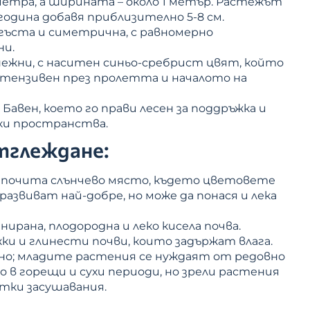
 метра, а ширината – около 1 метър. Растежът
 година добавя приблизително 5-8 см.
, гъста и симетрична, с равномерно
ни.
 нежни, с наситен синьо-сребрист цвят, който
тензивен през пролетта и началото на
: Бавен, което го прави лесен за поддръжка и
ки пространства.
отглеждане:
дпочита слънчево място, където цветовете
развиват най-добре, но може да понася и лека
енирана, плодородна и леко кисела почва.
и и глинести почви, които задържат влага.
ено; младите растения се нуждаят от редовно
о в горещи и сухи периоди, но зрели растения
тки засушавания.