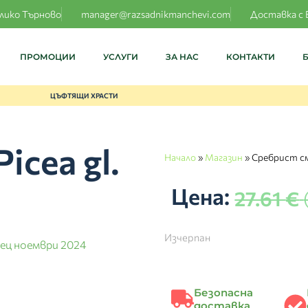
елико Търново
manager@razsadnikmanchevi.com
Доставка с 
ПРОМОЦИИ
УСЛУГИ
ЗА НАС
КОНТАКТИ
ЦЪФТЯЩИ ХРАСТИ
cea gl.
Начало
»
Магазин
»
Сребрист смър
Цена:
27.61
€
Изчерпан
ец ноември 2024
Безопасна
доставка