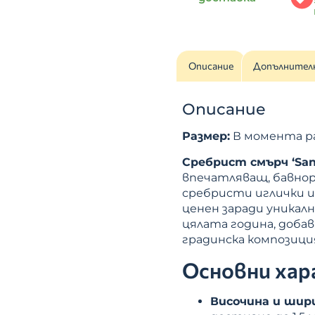
Описание
Допълнител
Описание
Размер:
В момента рас
Сребрист смърч ‘Sand
впечатляващ, бавнор
сребристи иглички и 
ценен заради уникалн
цялата година, доба
градинска композици
Основни хар
Височина и шир