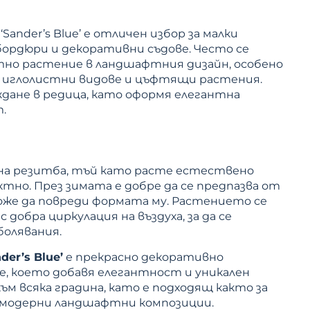
ander’s Blue’ е отличен избор за малки
 бордюри и декоративни съдове. Често се
тно растение в ландшафтния дизайн, особено
и иглолистни видове и цъфтящи растения.
ждане в редица, като оформя елегантна
.
на резитба, тъй като расте естествено
тно. През зимата е добре да се предпазва от
оже да повреди формата му. Растението се
 добра циркулация на въздуха, за да се
болявания.
er’s Blue’
е прекрасно декоративно
, което добавя елегантност и уникален
м всяка градина, като е подходящ както за
за модерни ландшафтни композиции.