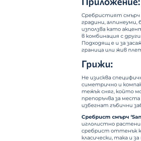
Приложение:
Сребристият смърч ‘S
градини, алпинеуми,
използва като акцен
в комбинация с друг
Подходящ е и за заса
граница или жив плет
Грижи:
Не изисква специфич
симетрично и компак
тежък сняг, който м
препоръчва за места с
избегнат гъбични за
Сребрист смърч ‘Sand
иглолистно растение
сребрист оттенък къ
класически, така и 