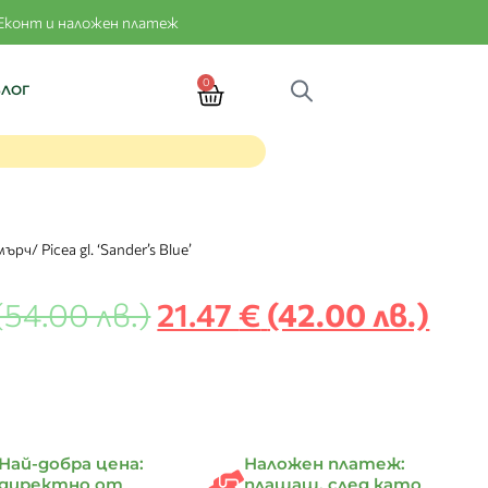
Еконт и наложен платеж
0
БЛОГ
ч/ Picea gl. ‘Sander’s Blue’
(54.00 лв.)
21.47
€
(42.00 лв.)
Най-добра цена:
Наложен платеж:
директно от
плащаш, след като