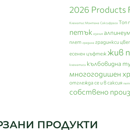
2026 Products 
Топ 
Клематис Монтана
Саксифрага
петък
алпинеу
азалия
плет
градинкси цве
градина
жив 
есенен цъфтеж
кълбовидна т
клематиси
многогодишен х
отглежда се и в саксия
пет
собствено прои
РЗАНИ ПРОДУКТИ