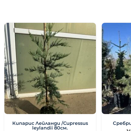
Кипарис Лейланди /Cupressus
Сребри
leylandii 80см.