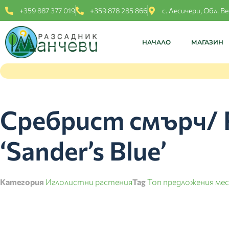
+359 887 377 019
+359 878 285 866
с. Лесичери, Обл. В
НАЧАЛО
МАГАЗИН
Сребрист смърч/ Pi
‘Sander’s Blue’
Категория
Иглолистни растения
Tag
Топ предложения мес