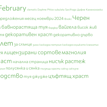
February
clematis
Daphne
Phlox subulata
Saxifraga
Дафне
Каменоломка
Черен
предложения месец ноември 2024
Флокс
м
бавнорастяща туя
вайгела
висок жив
бордюр
декоративен храст
тя
декоративно дърво
плет
за слънце
зима
каскадна петуния
каскадно мушкато
клематис
лицензирани сортове
магнолия
уя
раст
нисък растеж
начална страница
полусянка и сянка
уния
пълзящи храсти
сакъз
сакъзче
зодство
цъфтящ храст
туя джудже