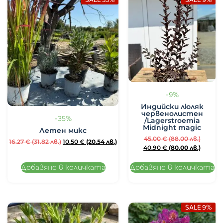
-9%
Индийски люляк
червенолистен
-35%
/Lagerstroemia
Midnight magic
Летен микс
45.00
€
(88.00 лв.)
16.27
€
(31.82 лв.)
10.50
€
(20.54 лв.)
40.90
€
(80.00 лв.)
Добавяне в количката
Добавяне в количката
SALE 9%