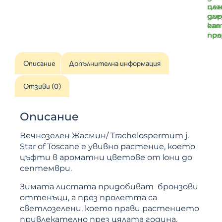
цен
пл
ди
сле
от
ка
пр
по
Описание
Допълнителна информация
Отзиви (0)
Описание
Вечнозелен Жасмин/ Trachelospermum j.
Star of Toscane е увивно растение, което
цъфти в ароматни цветове от юни до
септември.
Зимата листата придобиват бронзови
оттенъци, а през пролетта са
светлозелени, което прави растението
привлекателно през цялата година.