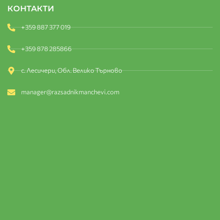
КОНТАКТИ
+359 887 377 019
+359 878 285866
с. Лесичери, Обл. Велико Търново
manager@razsadnikmanchevi.com