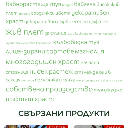
бавнорастяща туя
вайгела
висок жив
бордюр
декоративен
плет
градинкси цветя
градина
храст
декоративно дърво
есенен цъфтеж
жив плет
за слънце
зима
каскадна петуния
каскадно
кълбовидна туя
мушкато
клематис
клематиси
лицензирани сортове
магнолия
многогодишен храст
начална
нисък растеж
страница
отглежда се и в
саксия
полусянка и сянка
петуния
пълзящи храсти
сакъз
сакъзче
собствено произодство
туя джудже
цъфтящ храст
СВЪРЗАНИ ПРОДУКТИ
SALE 35%
SALE 9%