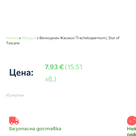
Начало
»
Магазин
»
Вечнозелен Жасмин/ Trachelospermum j. Star of
Toscane
7.93
€
(15.51
Цена:
лв.)
Изчерпан
Безопасна доставка
Най
На
доб
пл