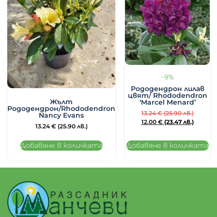
-9%
Рододендрон лилав
цвят/ Rhododendron
Жълт
‘Marcel Menard’
Рододендрон/Rhododendron
13.24
€
(25.90 лв.)
Nancy Evans
12.00
€
(23.47 лв.)
13.24
€
(25.90 лв.)
Добавяне в количката
Добавяне в количката