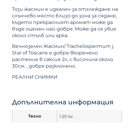
Този жасмин е идеален за отглеждане на
слънчево място близо до зона за сядане,
където прекрасният аромат може да
бъде оценен най-добре. Може да се увие
около стълб или арка.
Вечнозелен Жасмин/ Trachelospermum j.
Star of Toscane е добре вкоренено
растение в саксия 2л, с височина около
30см. , добре разклонено.
РЕАЛНИ СНИМКИ
Допълнителна информация
Тегло
1.20 кг