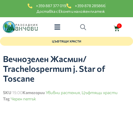
+359 887 377 019
+359 878 285866
Доставка с Еконт и наложен платеж
0
ЦЪФТЯЩИ ХРАСТИ
Вечнозелен Жасмин/
Trachelospermum j. Star of
Toscane
SKU
19.00
Категории
Увивни растения
,
Цъфтящи храсти
Tag
Черен петък